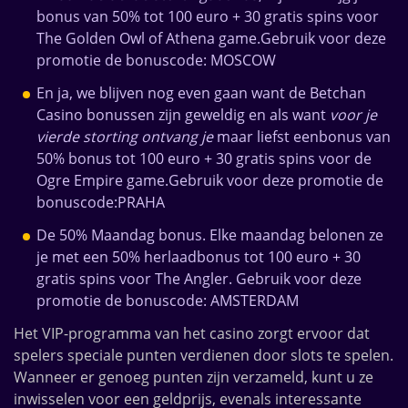
bonus van 50% tot 100 euro + 30 gratis spins voor
The Golden Owl of Athena game.Gebruik voor deze
promotie de bonuscode: MOSCOW
En ja, we blijven nog even gaan want de Betchan
Casino bonussen zijn geweldig en als want
voor je
vierde storting ontvang je
maar liefst eenbonus van
50% bonus tot 100 euro + 30 gratis spins voor de
Ogre Empire game.Gebruik voor deze promotie de
bonuscode:PRAHA
De 50% Maandag bonus. Elke maandag belonen ze
je met een 50% herlaadbonus tot 100 euro + 30
gratis spins voor The Angler. Gebruik voor deze
promotie de bonuscode: AMSTERDAM
Het VIP-programma van het casino zorgt ervoor dat
spelers speciale punten verdienen door slots te spelen.
Wanneer er genoeg punten zijn verzameld, kunt u ze
inwisselen voor een geldprijs, evenals interessante