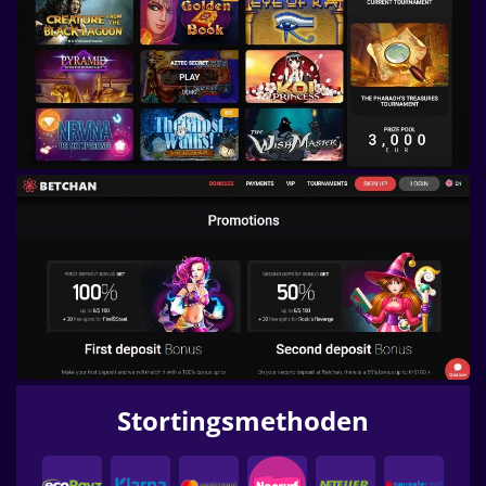
Stortingsmethoden