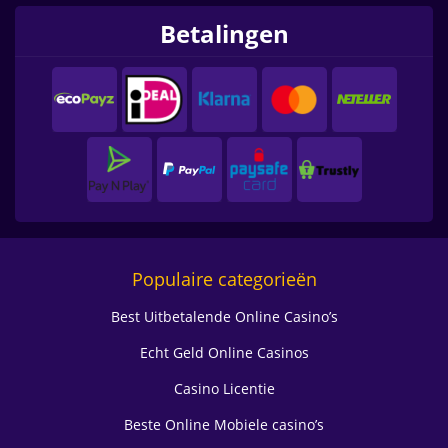
Betalingen
Populaire categorieën
Best Uitbetalende Online Casino’s
Echt Geld Online Casinos
Casino Licentie
Beste Online Mobiele casino’s