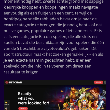
moment nodig hebt. Zwarte achtergrond met sappige
kleurrijke knoppen en koppelingen maakt navigatie
eenvoudig als een fluitje van een cent, terwijl de
hoofdpagina snelle tabbladen bevat om je naar de
exacte categorie te brengen die je nodig hebt – of dat
nu live games, populaire games of iets anders is. Er is
zelfs een categorie Bitcoin-spellen, die alle slots en
spellen bevat die beschikbaar zijn voor spelers die één
van de 5 beschikbare cryptovaluta’s gebruiken. Dit
soort structuur maakt het zoeken gemakkelijk – en als
je een exacte naam in gedachten hebt, is er een
zoekveld om die info in te voeren om direct een
resultaat te krijgen.