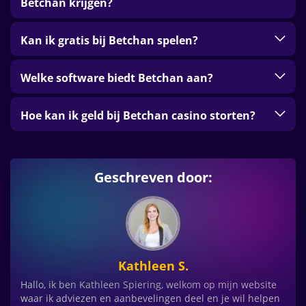
Betchan krijgen?
Kan ik gratis bij Betchan spelen?
Welke software biedt Betchan aan?
Hoe kan ik geld bij Betchan casino storten?
Geschreven door:
Kathleen
S.
Hallo, ik ben Kathleen Spiering, welkom op mijn website
waar ik adviezen en aanbevelingen deel en je wil helpen