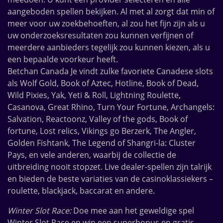
aangeboden spellen bekijken. Al met al zorgt dat min of
meer voor uw zoekbehoeften, al zou het fijn zijn als u
uw onderzoeksresultaten zou kunnen verfijnen of
meerdere aanbieders tegelijk zou kunnen kiezen, als u
een bepaalde voorkeur heeft.
Betchan Canada Je vindt zulke favoriete Canadese slots
als Wolf Gold, Book of Aztec, Hotline, Book of Dead,
Wild Pixies, Yak, Yeti & Roll, Lightning Roulette,
Casanova, Great Rhino, Turn Your Fortune, Archangels:
Salvation, Reactoonz, Valley of the gods, Book of
fortune, Lost relics, Vikings go Berzerk, The Angler,
Golden Fishtank, The Legend of Shangri-la: Cluster
Pays, en vele anderen, waarbij de collectie de
uitbreiding nooit stopzet. Live dealer-spellen zijn talrijk
en bieden de beste variaties van de casinoklassiekers –
roulette, blackjack, baccarat en andere.
Winter Slot Race:
Doe mee aan het geweldige spel
Winter Slot Race en win een superbonus en gratis