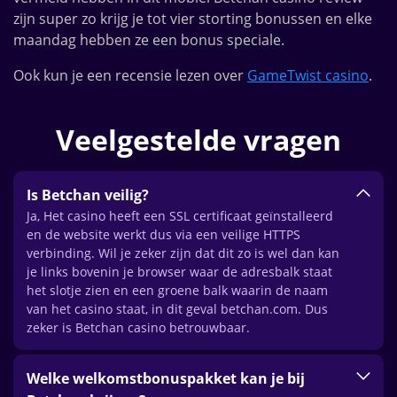
zijn super zo krijg je tot vier storting bonussen en elke
maandag hebben ze een bonus speciale.
Ook kun je een recensie lezen over
GameTwist casino
.
Veelgestelde vragen
Is Betchan veilig?
Ja, Het casino heeft een SSL certificaat geïnstalleerd
en de website werkt dus via een veilige HTTPS
verbinding. Wil je zeker zijn dat dit zo is wel dan kan
je links bovenin je browser waar de adresbalk staat
het slotje zien en een groene balk waarin de naam
van het casino staat, in dit geval betchan.com. Dus
zeker is Betchan casino betrouwbaar.
Welke welkomstbonuspakket kan je bij