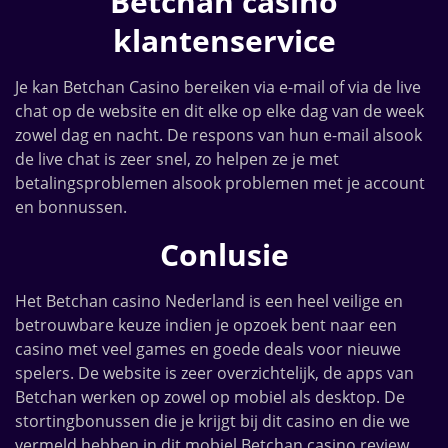
Betchan casino
klantenservice
Je kan Betchan Casino bereiken via e-mail of via de live
chat op de website en dit elke op elke dag van de week
zowel dag en nacht. De respons van hun e-mail alsook
de live chat is zeer snel, zo helpen ze je met
betalingsproblemen alsook problemen met je account
en bonnussen.
Conlusie
Het Betchan casino Nederland is een heel veilige en
betrouwbare keuze indien je opzoek bent naar een
casino met veel games en goede deals voor nieuwe
spelers. De website is zeer overzichtelijk, de apps van
Betchan werken op zowel op mobiel als desktop. De
stortingbonussen die je krijgt bij dit casino en die we
vermeld hebben in dit mobiel Betchan casino review