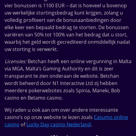
vier bonussen is 1100 EUR – dat is hoeveel u bovenop
uw werkelijke stortingsbedrag kunt krijgen, zolang u
volledig profiteert van de bonusaanbiedingen door
elke keer een bepaald bedrag te storten. De bonussen
variëren van 50% tot 100% van het bedrag dat u stort,
waarbij het geld wordt gecrediteerd onmiddellijk nadat
uw storting is verwerkt.
Licensies:
Betchan heeft een online vergunning in Malta
via MGA, Malta’s Gaming Authority en dit is zeer
transparant te zien onderaan de website. Betchan
wordt beheerd door N1 Interactive Ltd zij hebben
meerdere pokerwebsites zoals Spinia, Maneki, Bob
casino en Betamo casino.
Wij raden u ook aan om over andere interessante
casino’s op onze website te lezen zoals
Casumo online
casino
of
Lucky Day casino Nederland
.