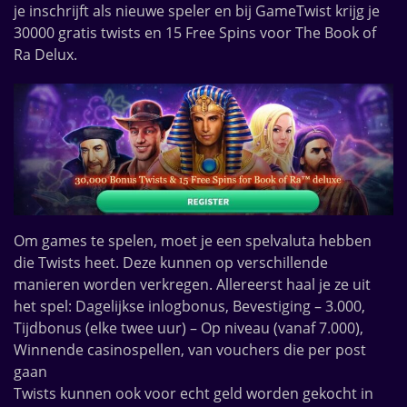
je inschrijft als nieuwe speler en bij GameTwist krijg je
30000 gratis twists en 15 Free Spins voor The Book of
Ra Delux.
Om games te spelen, moet je een spelvaluta hebben
die Twists heet. Deze kunnen op verschillende
manieren worden verkregen. Allereerst haal je ze uit
het spel: Dagelijkse inlogbonus, Bevestiging – 3.000,
Tijdbonus (elke twee uur) – Op niveau (vanaf 7.000),
Winnende casinospellen, van vouchers die per post
gaan
Twists kunnen ook voor echt geld worden gekocht in