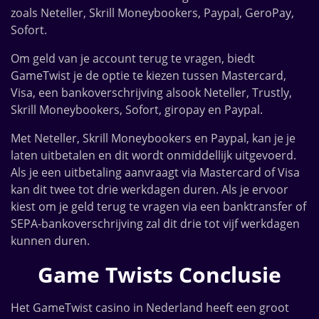
zoals Neteller, Skrill Moneybookers, Paypal, GeroPay,
Sofort.
Om geld van je account terug te vragen, biedt
GameTwist je de optie te kiezen tussen Mastercard,
Visa, een bankoverschrijving alsook Neteller, Trustly,
Skrill Moneybookers, Sofort, giropay en Paypal.
Met Neteller, Skrill Moneybookers en Paypal, kan je je
laten uitbetalen en dit wordt onmiddellijk uitgevoerd.
Als je een uitbetaling aanvraagt via Mastercard of Visa
kan dit twee tot drie werkdagen duren. Als je ervoor
kiest om je geld terug te vragen via een banktransfer of
SEPA-bankoverschrijving zal dit drie tot vijf werkdagen
kunnen duren.
Game Twists Conclusie
Het GameTwist casino in Nederland heeft een groot