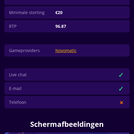
Minimale storting
€20
RTP
96.87
Gameproviders
Novomatic
✓
Live chat
✓
E-mail
×
Telefoon
Schermafbeeldingen