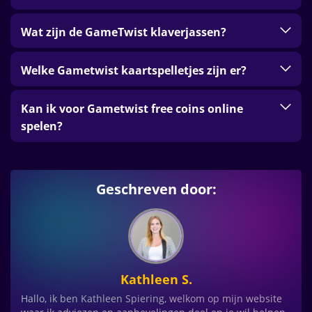
Wat zijn de GameTwist klaverjassen?
Welke Gametwist kaartspelletjes zijn er?
Kan ik voor Gametwist free coins online
spelen?
Geschreven door:
Kathleen
S.
Hallo, ik ben Kathleen Spiering, welkom op mijn website