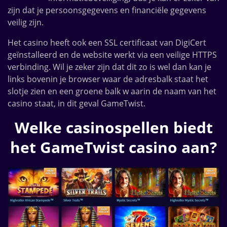
zijn dat je persoonsgegevens en financiële gegevens
veilig zijn.
Het casino heeft ook een SSL certificaat van DigiCert
geïnstalleerd en de website werkt via een veilige HTTPS
verbinding. Wil je zeker zijn dat dit zo is wel dan kan je
links bovenin je browser waar de adresbalk staat het
slotje zien en een groene balk w aarin de naam van het
casino staat, in dit geval GameTwist.
Welke casinospellen biedt
het GameTwist casino aan?