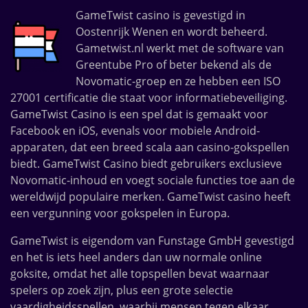
GameTwist casino is gevestigd in
Oostenrijk Wenen en wordt beheerd.
Gametwist.nl werkt met de software van
Greentube Pro of beter bekend als de
Novomatic-groep en ze hebben een ISO
27001 certificatie die staat voor informatiebeveiliging.
GameTwist Casino is een spel dat is gemaakt voor
Facebook en iOS, evenals voor mobiele Android-
apparaten, dat een breed scala aan casino-gokspellen
biedt. GameTwist Casino biedt gebruikers exclusieve
Novomatic-inhoud en voegt sociale functies toe aan de
wereldwijd populaire merken. GameTwist casino heeft
een vergunning voor gokspelen in Europa.
GameTwist is eigendom van Funstage GmbH gevestigd
en het is iets heel anders dan uw normale online
goksite, omdat het alle topspellen bevat waarnaar
spelers op zoek zijn, plus een grote selectie
vaardigheidsspellen, waarbij mensen tegen elkaar