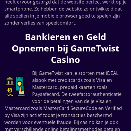
heeft ervoor gezorgd dat de website perfect werkt op je
smartphone. Ze hebben de website zo ontwikkeld dat
alle spellen in je mobiele browser goed te spelen zijn
zonder verlies van speelcomfort.
Bankieren en Geld
Opnemen bij GameTwist
Casino
Bij GameTwist kan je storten met iDEAL
alsook met creditcards zoals Visa en
Mastercard, prepaid kaarten zoals
Paysafecard. De tweefactorauthenticatie
voor de betalingen van de je Visa en
Mastercard zoals MasterCard SecureCode en Verified
by Visa zijn actief zodat je transacties beschermd
worden voor eventuele fraude. Bij casino kan je ook
met verschillende online betalingsmethodes betalen