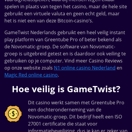
spelen in plaats van tegen het casino, maar de hele site
gebruikt een virtuele valuta en geen echt geld, maar
het is niet een van deze Bitcoin-casino’s.
GameTwist Nederlands gebruikt een heel veilig instant
play platform van Greentube Pro of beter bekend als
de Novomatic-groep. De software van Novomatic-
groep is uitgebreid getest en is daardoor ook veiling te
gebruiken op je computer. Vind meer Casino Reviews
op onze website zoals
N1 online casino Nederland
en
Magic Red online casino
.
Hoe veilig is GameTwist?
Dit casino werkt samen met Greentube Pro
een dochteronderneming van de
Novomatic-groep. Dit bedrijf heeft een ISO
27001 certificatie die staat voor
informatiebeveiliging, dus je kan er zeker van