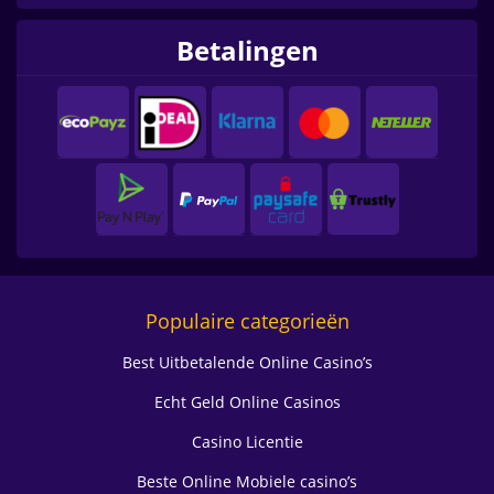
Betalingen
Populaire categorieën
Best Uitbetalende Online Casino’s
Echt Geld Online Casinos
Casino Licentie
Beste Online Mobiele casino’s