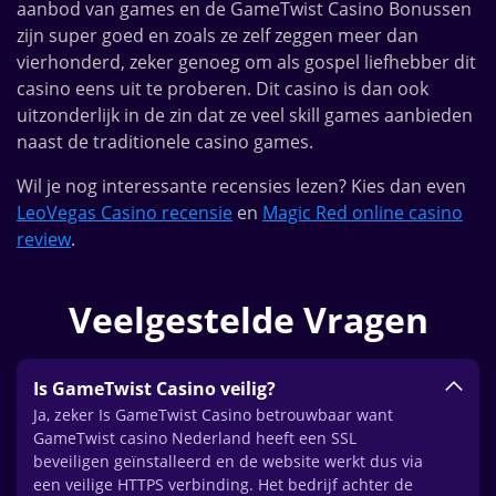
aanbod van games en de GameTwist Casino Bonussen
zijn super goed en zoals ze zelf zeggen meer dan
vierhonderd, zeker genoeg om als gospel liefhebber dit
casino eens uit te proberen. Dit casino is dan ook
uitzonderlijk in de zin dat ze veel skill games aanbieden
naast de traditionele casino games.
Wil je nog interessante recensies lezen? Kies dan even
LeoVegas Casino recensie
en
Magic Red online casino
review
.
Veelgestelde Vragen
Is GameTwist Casino veilig?
Ja, zeker Is GameTwist Casino betrouwbaar want
GameTwist casino Nederland heeft een SSL
beveiligen geïnstalleerd en de website werkt dus via
een veilige HTTPS verbinding. Het bedrijf achter de