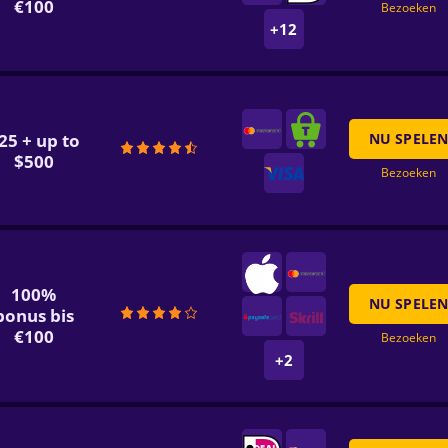
€100
Bezoeken
+12
25 + up to
NU SPELE
$500
Bezoeken
100%
NU SPELE
bonus bis
€100
Bezoeken
+2