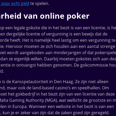
e voor echt geld
te spelen.
heid van online poker
 een legale goksite die in het bezit is van een licentie, is he
en dergelijke licentie of vergunning is een bewijs dat de
orde heeft. Het is namelijk heel lastig om een vergunning te
. Hiervoor moeten ze zich houden aan een aantal strenge 
 niet wordt aangeboden aan minderjarigen of dat pokerspel
an ze eigenlijk willen. Daarbij moeten goksites zich aan de
licentie in ontvangst hebben genomen. De gokcommissie ho
d.
 de Kansspelautoriteit in Den Haag. Ze zijn niet alleen
nd, maar ook de land-based casino’s en speelhallen. Om
et het gokbedrijf in het bezit zijn van een licentie van deze
alta Gaming Authority (MGA), wat wellicht de grootste en 
elen in Europa. Wanneer een website in het bezit is van een
 kun je er zeker van zijn dat de zaken goed zijn geregeld.