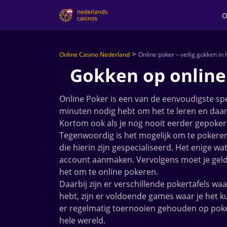
O
>
Online Casino Nederland
Online poker – veilig gokken in 
Gokken op online 
Online Poker is een van de eenvoudigste spe
minuten nodig hebt om het te leren en daar
Kortom ook als je nog nooit eerder gepokerd
Tegenwoordig is het mogelijk om te pokeren o
die hierin zijn gespecialiseerd. Het enige wa
account aanmaken. Vervolgens moet je geld
het om te online pokeren.
Daarbij zijn er verschillende pokertafels wa
hebt, zijn er voldoende games waar je het 
er regelmatig toernooien gehouden op poker
hele wereld.