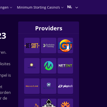
NL
ingen
Minimum Storting Casino’s
Providers
23
ren.
ksites
pel is
et
worden
r de