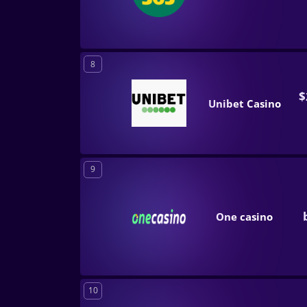
8
$
Unibet Сasino
9
One casino
10