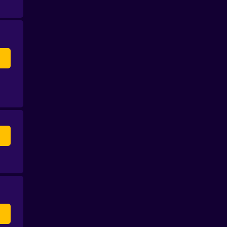
N
N
N