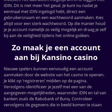
iDIN. Dit is niet meer het geval. Je kunt nu nadat je
eenmaal met iDIN ingelogd hebt, direct een
gebruikersnaam en een wachtwoord aanmaken. Kies
altijd voor een sterk wachtwoord. Op die manier houd
je je account namelijk zo veilig mogelijk en draag je zelf
bij aan de veiligheid tijdens het online gokken.
Zo maak je een account
aan bij Kansino casino
Nieuwe spelers kunnen eenvoudig een account
aanmaken door de website van het casino te openen.
Je klikt op ‘registreren’ midden op de pagina.
Vervolgens identificeer je jezelf met een van de
aangegeven mogelijkheden, waaronder iDIN en tal van
banken zoals de Rabobank of Bunq. Controleer
vervolgens de gegevens die in beeld komen te staan