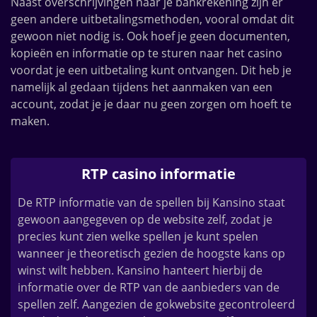
Naast overschrijvingen naar je bankrekening zijn er
geen andere uitbetalingsmethoden, vooral omdat dit
gewoon niet nodig is. Ook hoef je geen documenten,
kopieën en informatie op te sturen naar het casino
voordat je een uitbetaling kunt ontvangen. Dit heb je
namelijk al gedaan tijdens het aanmaken van een
account, zodat je je daar nu geen zorgen om hoeft te
maken.
RTP casino informatie
De RTP informatie van de spellen bij Kansino staat
gewoon aangegeven op de website zelf, zodat je
precies kunt zien welke spellen je kunt spelen
wanneer je theoretisch gezien de hoogste kans op
winst wilt hebben. Kansino hanteert hierbij de
informatie over de RTP van de aanbieders van de
spellen zelf. Aangezien de gokwebsite gecontroleerd