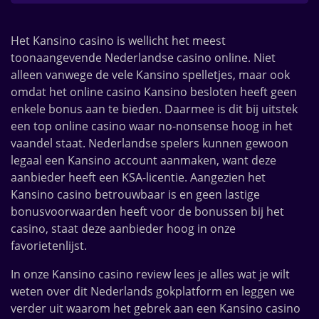
Het Kansino casino is wellicht het meest
toonaangevende Nederlandse casino online. Niet
alleen vanwege de vele Kansino spelletjes, maar ook
omdat het online casino Kansino besloten heeft geen
enkele bonus aan te bieden. Daarmee is dit bij uitstek
een top online casino waar no-nonsense hoog in het
vaandel staat. Nederlandse spelers kunnen gewoon
legaal een Kansino account aanmaken, want deze
aanbieder heeft een KSA-licentie. Aangezien het
Kansino casino betrouwbaar is en geen lastige
bonusvoorwaarden heeft voor de bonussen bij het
casino, staat deze aanbieder hoog in onze
favorietenlijst.
In onze Kansino casino review lees je alles wat je wilt
weten over dit Nederlands gokplatform en leggen we
verder uit waarom het gebrek aan een Kansino casino