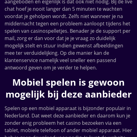
aangeboden en eigenlijk is dat ook niet nodig. Bij de live
chat hoef je nooit langer dan 5 minuten te wachten
voordat je geholpen wordt. Zelfs niet wanneer je na
middernacht tegen een probleem aanloopt tijdens het
spelen van casinospelletjes. Benader je de support per
mail, zorg er dan voor dat je je vraag zo duidelijk
mogelijk stelt en stuur indien gewenst afbeeldingen
mee ter verduidelijking. Op die manier kan de
klantenservice namelijk veel sneller een passend
antwoord geven om je verder te helpen.
Mobiel spelen is gewoon
mogelijk bij deze aanbieder
Spelen op een mobiel apparaat is bijzonder populair in
Nederland. Dat weet deze aanbieder en daarom kun je
zonder enig probleem het casino bezoeken via een
tablet, mobiele telefoon of ander mobiel apparaat. Hier