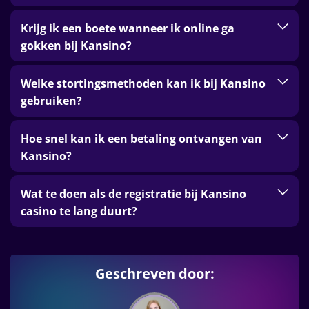
Krijg ik een boete wanneer ik online ga
gokken bij Kansino?
Welke stortingsmethoden kan ik bij Kansino
gebruiken?
Hoe snel kan ik een betaling ontvangen van
Kansino?
Wat te doen als de registratie bij Kansino
casino te lang duurt?
Geschreven door: