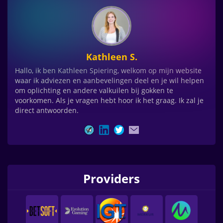
Kathleen
S.
Hallo, ik ben Kathleen Spiering, welkom op mijn website
waar ik adviezen en aanbevelingen deel en je wil helpen
om oplichting en andere valkuilen bij gokken te
voorkomen. Als je vragen hebt hoor ik het graag. Ik zal je
direct antwoorden.
Providers