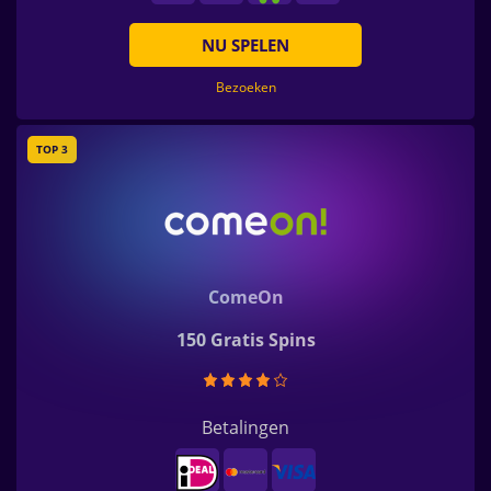
NU SPELEN
Bezoeken
TOP 3
ComeOn
150 Gratis Spins
Betalingen