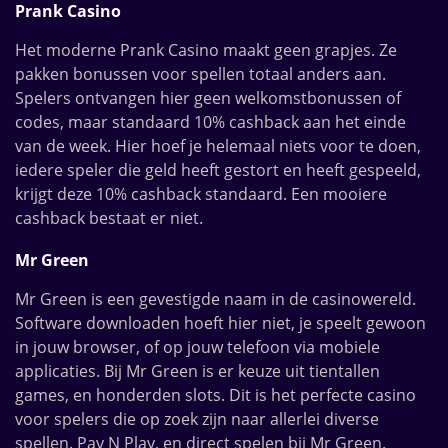
Prank Casino
Het moderne Prank Casino maakt geen grapjes. Ze
pakken bonussen voor spellen totaal anders aan.
Spelers ontvangen hier geen welkomstbonussen of
codes, maar standaard 10% cashback aan het einde
van de week. Hier hoef je helemaal niets voor te doen,
iedere speler die geld heeft gestort en heeft gespeeld,
krijgt deze 10% cashback standaard. Een mooiere
cashback bestaat er niet.
Mr Green
Mr Green is een gevestigde naam in de casinowereld.
Software downloaden hoeft hier niet, je speelt gewoon
in jouw browser, of op jouw telefoon via mobiele
applicaties. Bij Mr Green is er keuze uit tientallen
games, en honderden slots. Dit is het perfecte casino
voor spelers die op zoek zijn naar allerlei diverse
spellen. Pay N Play, en direct spelen bij Mr Green.