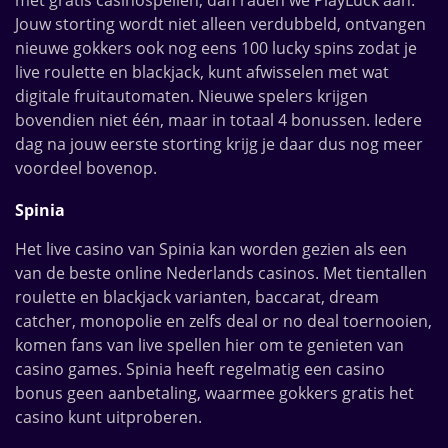
met gratis casinospellen, dan raden we PlayLuck aan.
Jouw storting wordt niet alleen verdubbeld, ontvangen
nieuwe gokkers ook nog eens 100 lucky spins zodat je
live roulette en blackjack, kunt afwisselen met wat
digitale fruitautomaten. Nieuwe spelers krijgen
bovendien niet één, maar in totaal 4 bonussen. Iedere
dag na jouw eerste storting krijg je daar dus nog meer
voordeel bovenop.
Spinia
Het live casino van Spinia kan worden gezien als een
van de beste online Nederlands casinos. Met tientallen
roulette en blackjack varianten, baccarat, dream
catcher, monopolie en zelfs deal or no deal toernooien,
komen fans van live spellen hier om te genieten van
casino games. Spinia heeft regelmatig een casino
bonus geen aanbetaling, waarmee gokkers gratis het
casino kunt uitproberen.