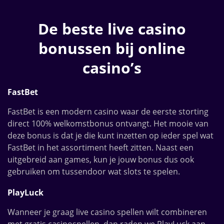
De beste live casino
bonussen bij online
casino’s
FastBet
FastBet is een modern casino waar de eerste storting
direct 100% welkomstbonus ontvangt. Het mooie van
deze bonus is dat je die kunt inzetten op ieder spel wat
FastBet in het assortiment heeft zitten. Naast een
uitgebreid aan games, kun je jouw bonus dus ook
gebruiken om tussendoor wat slots te spelen.
PlayLuck
Wanneer je graag live casino spellen wilt combineren