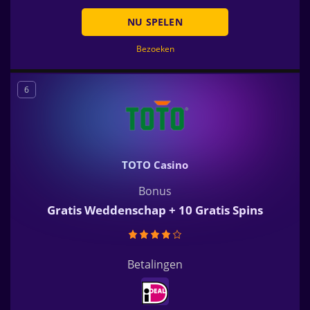
NU SPELEN
Bezoeken
6
TOTO Casino
Bonus
Gratis Weddenschap + 10 Gratis Spins
Betalingen