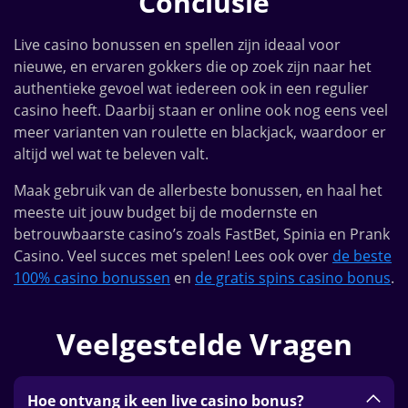
Conclusie
Live casino bonussen en spellen zijn ideaal voor
nieuwe, en ervaren gokkers die op zoek zijn naar het
authentieke gevoel wat iedereen ook in een regulier
casino heeft. Daarbij staan er online ook nog eens veel
meer varianten van roulette en blackjack, waardoor er
altijd wel wat te beleven valt.
Maak gebruik van de allerbeste bonussen, en haal het
meeste uit jouw budget bij de modernste en
betrouwbaarste casino’s zoals FastBet, Spinia en Prank
Casino. Veel succes met spelen! Lees ook over
de beste
100% casino bonussen
en
de gratis spins casino bonus
.
Veelgestelde Vragen
Hoe ontvang ik een live casino bonus?