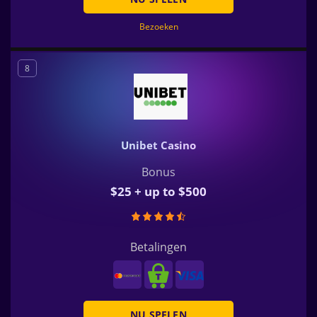
Bezoeken
8
Unibet Сasino
Bonus
$25 + up to $500
Betalingen
NU SPELEN