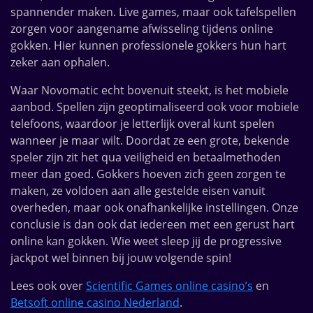
spannender maken. Live games, maar ook tafelspellen
zorgen voor aangename afwisseling tijdens online
gokken. Hier kunnen professionele gokkers hun hart
zeker aan ophalen.
Waar Novomatic echt bovenuit steekt, is het mobiele
aanbod. Spellen zijn geoptimaliseerd ook voor mobiele
telefoons, waardoor je letterlijk overal kunt spelen
wanneer je maar wilt. Doordat ze een grote, bekende
speler zijn zit het qua veiligheid en betaalmethoden
meer dan goed. Gokkers hoeven zich geen zorgen te
maken, ze voldoen aan alle gestelde eisen vanuit
overheden, maar ook onafhankelijke instellingen. Onze
conclusie is dan ook dat iedereen met een gerust hart
online kan gokken. Wie weet sleep jij de progressive
jackpot wel binnen bij jouw volgende spin!
Lees ook over
Scientific Games online casino’s
en
Betsoft online casino Nederland
.