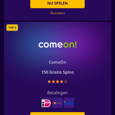
NU SPELEN
Bezoeken
TOP 3
ComeOn
150 Gratis Spins
Betalingen