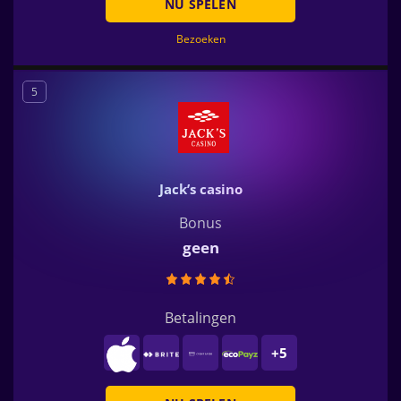
NU SPELEN
Bezoeken
5
Jack’s casino
Bonus
geen
Betalingen
+5