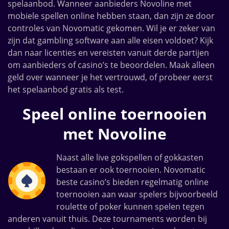
spelaanbod. Wanneer aanbieders Novoline met
mobiele spellen online hebben staan, dan zijn ze door
controles van Novomatic gekomen. Wil je er zeker van
zijn dat gambling software aan alle eisen voldoet? Kijk
dan naar licenties en vereisten vanuit derde partijen
om aanbieders of casino’s te beoordelen. Maak alleen
geld over wanneer je het vertrouwd, of probeer eerst
het spelaanbod gratis als test.
Speel online toernooien
met Novoline
Naast alle live gokspellen of gokkasten
bestaan er ook toernooien. Novomatic
beste casino’s bieden regelmatig online
toernooien aan waar spelers bijvoorbeeld
roulette of poker kunnen spelen tegen
anderen vanuit thuis. Deze tournaments worden bij