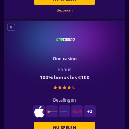
Bezoeken
9
One casino
Bonus
100% bonus bis €100
Betalingen
+2
NU SPELEN