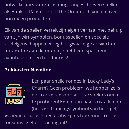
ontwikkelaars van zulke hoog aangeschreven spellen
als Book of Ra en Lord of the Ocean zich voelen over
hun eigen producten.
Elk van de spellen vertelt zijn eigen verhaal met behulp
van zijn win-symbolen, bonusspellen en speciale
speleigenschappen. Voeg hoogwaardige artwork en
muziek toe aan de mix en je hebt een spannend
avontuur binnen handbereik!
Gokkasten Novoline
Een paar snelle rondes in Lucky Lady’s
Charm? Geen probleem, we hebben zelfs
de luxe versie voor al onze spelers om uit
te proberen! Eén blik in haar kristallen bol
(het verstrooiingssymbool van het spel,
waarvan er drie je tien gratis spins toekennen) en je
toekomst ziet er prachtig uit!