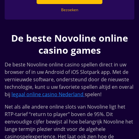
Bezoeken
De beste Novoline online
casino games
De beste Novoline online casino spellen direct in uw
browser of in uw Android of iOS Slotpark app. Met de
vernieuwde software, ondersteund door de nieuwste
technologie, kunt u uw favoriete spellen altijd en overal
bij
legaal online casino Nederland
spelen!
Net als alle andere online slots van Novoline ligt het
RTP-tarief “return to player” boven de 95%. Dit
eenvoudige cijfer bewijst al hoe belangrijk Novoline het
lange termijn plezier vindt voor de algehele
casinospelexperience. Het laat ook zien hoe de