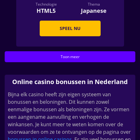
Technologie
Thema
HTML5
Japanese
SPEEL NU
Toon meer
Online casino bonussen in Nederland
Bijna elk casino heeft zijn eigen systeem van
bonussen en beloningen. Dit kunnen zowel
eenmalige bonussen als beloningen zijn. Ze vormen
een aangename aanvulling en verhogen de
winkansen. Je kunt meer te weten komen over de
voorwaarden om ze te ontvangen op de pagina over
bonussen in online casinos
. Er zijn veel bonussen en