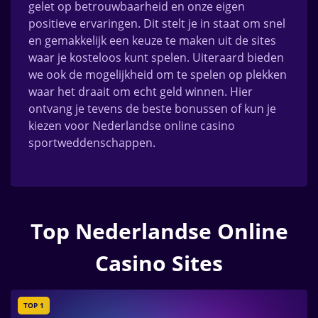
gelet op betrouwbaarheid en onze eigen
positieve ervaringen. Dit stelt je in staat om snel
en gemakkelijk een keuze te maken uit de sites
waar je kosteloos kunt spelen. Uiteraard bieden
we ook de mogelijkheid om te spelen op plekken
waar het draait om echt geld winnen. Hier
ontvang je tevens de beste bonussen of kun je
kiezen voor Nederlandse online casino
sportweddenschappen.
Top Nederlandse Online
Casino Sites
TOP 1