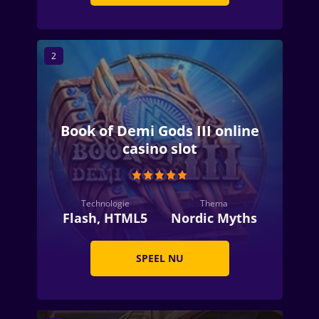
2
Book of Demi Gods III online
casino slot
Technologie
Thema
Flash, HTML5
Nordic Myths
SPEEL NU