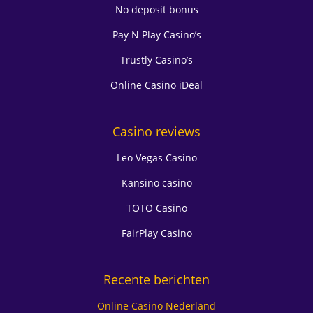
No deposit bonus
Pay N Play Casino’s
Trustly Casino’s
Online Casino iDeal
Casino reviews
Leo Vegas Casino
Kansino casino
TOTO Casino
FairPlay Casino
Recente berichten
Online Casino Nederland