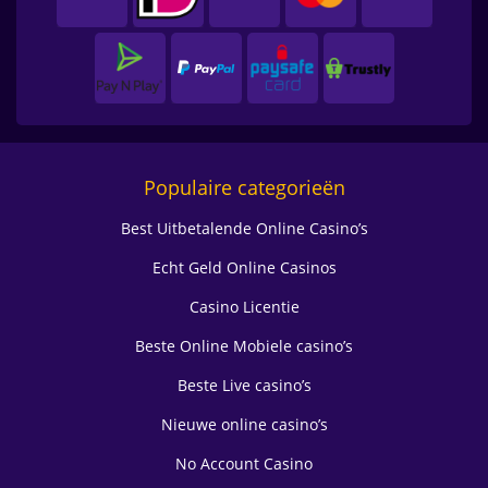
Populaire categorieën
Best Uitbetalende Online Casino’s
Echt Geld Online Casinos
Casino Licentie
Beste Online Mobiele casino’s
Beste Live casino’s
Nieuwe online casino’s
No Account Casino