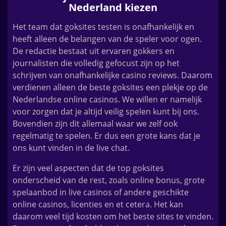
Nederland kiezen
Het team dat goksites testen is onafhankelijk en
heeft alleen de belangen van de speler voor ogen.
De redactie bestaat uit ervaren gokkers en
journalisten die volledig gefocust zijn op het
schrijven van onafhankelijke casino reviews. Daarom
verdienen alleen de beste goksites een plekje op de
Nederlandse online casinos. We willen er namelijk
voor zorgen dat je altijd veilig spelen kunt bij ons.
Bovendien zijn dit allemaal waar we zelf ook
regelmatig te spelen. Er dus een grote kans dat je
ons kunt vinden in de live chat.
Er zijn veel aspecten dat de top goksites
onderscheid van de rest, zoals online bonus, grote
spelaanbod in live casinos of andere geschikte
online casinos, licenties en et cetera. Het kan
daarom veel tijd kosten om het beste sites te vinden.