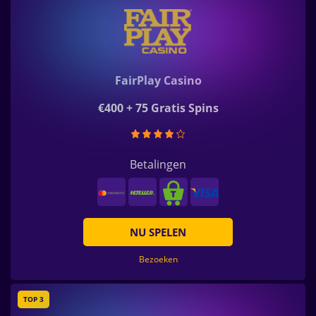
FairPlay Casino
€400 + 75 Gratis Spins
Betalingen
NU SPELEN
Bezoeken
TOP 3