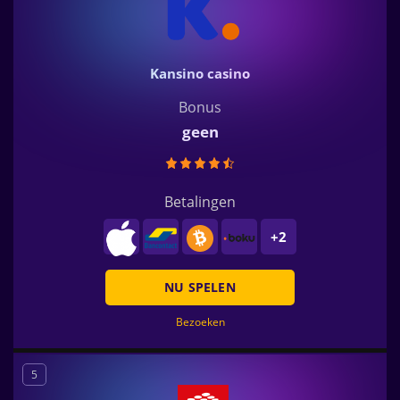
Kansino casino
Bonus
geen
Betalingen
+2
NU SPELEN
Bezoeken
5