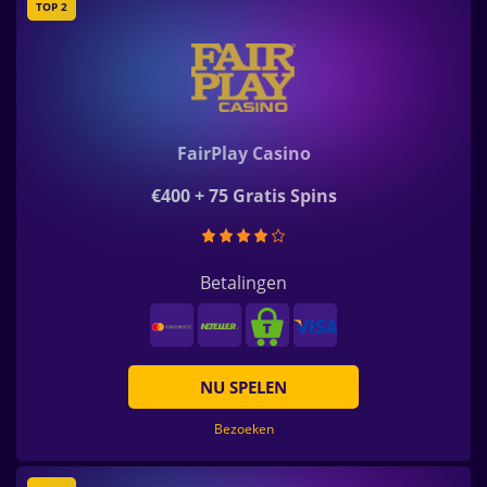
TOP 2
FairPlay Casino
€400 + 75 Gratis Spins
Betalingen
NU SPELEN
Bezoeken