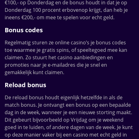
€100,- op Donderdag en de bonus houdt in dat je op
Donderdag 100 procent erbovenop krijgt, dan heb je
ineens €200,- om mee te spelen voor echt geld.
Bonus codes
Regelmatig sturen ze online casino’s je bonus codes
toe waarmee je gratis spins, of speeltegoed mee kan
claimen. Zo stuurt het casino aanbiedingen en
promoties naar je e-mailadres die je snel en
gemakkelijk kunt claimen.
Reload bonus
De reload bonus houdt eigenlijk hetzelfde in als de
match bonus. Je ontvangt een bonus op een bepaalde
dag in de week, wanneer je een nieuwe storting maakt.
Dit gebeurt bijvoorbeeld op Vrijdag om je weekend
goed in te luiden, of andere dagen van de week. Je kunt
op deze manier vaker bij een casino met echt geld in