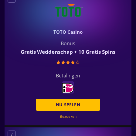
TOTO Casino
Bonus
Gratis Weddenschap + 10 Gratis Spins
Betalingen
NU SPELEN
Bezoeken
7