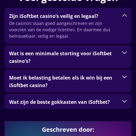
Zijn iSoftbet casino’s veilig en legaal?
De casino’s staan goed aangeschreven en zijn
voorzien van de nodige licenties. En daarmee dus
betrouwbaar, veilig en legaal.
Wat is een minimale storting voor iSoftbet
casino’s?
Moet ik belasting betalen als ik win bij een
iSoftbet casino?
Wat zijn de beste gokkasten van iSoftbet?
Geschreven door: