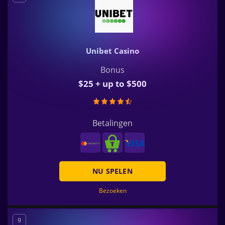
Unibet Сasino
Bonus
$25 + up to $500
Betalingen
NU SPELEN
Bezoeken
9