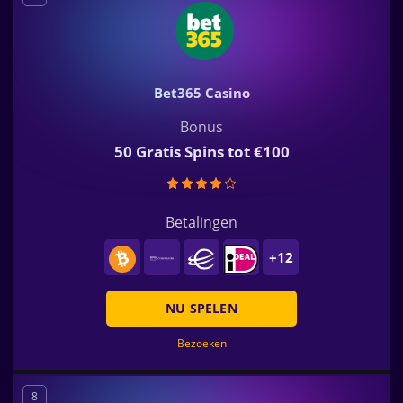
Bet365 Casino
Bonus
50 Gratis Spins tot €100
Betalingen
+12
NU SPELEN
Bezoeken
8