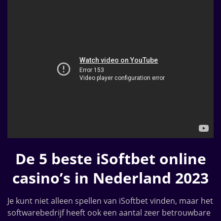
De 5 beste iSoftbet online
casino’s in Nederland 2023
Je kunt niet alleen spellen van iSoftbet vinden, maar het
softwarebedrijf heeft ook een aantal zeer betrouwbare