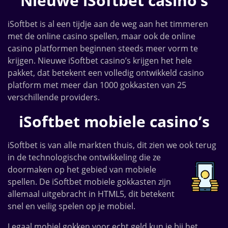
Nieuwe iSoftbet casino’s
iSoftbet is al een tijdje aan de weg aan het timmeren
met de online casino spellen, maar ook de online
casino platformen beginnen steeds meer vorm te
krijgen. Nieuwe iSoftbet casino’s krijgen het hele
pakket, dat betekent een volledig ontwikkeld casino
platform met meer dan 1000 gokkasten van 25
verschillende providers.
iSoftbet mobiele casino’s
iSoftbet is van alle markten thuis, dit zien we ook terug
in de
technologische ontwikkeling die ze
doormaken op het gebied van mobiele
spellen. De iSoftbet mobiele gokkasten zijn
allemaal uitgebracht in HTML5, dit betekent
snel en veilig spelen op je mobiel.
Legaal mobiel gokken voor echt geld kun je bij het