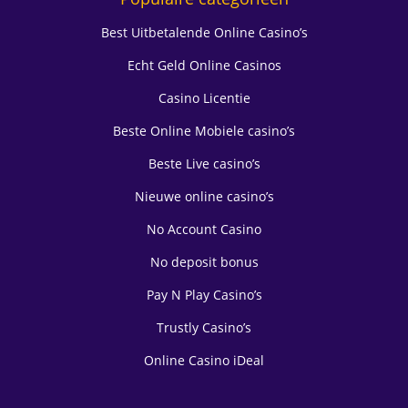
Best Uitbetalende Online Casino’s
Echt Geld Online Casinos
Casino Licentie
Beste Online Mobiele casino’s
Beste Live casino’s
Nieuwe online casino’s
No Account Casino
No deposit bonus
Pay N Play Casino’s
Trustly Casino’s
Online Casino iDeal