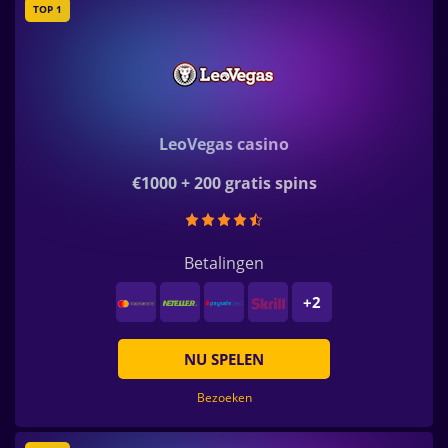
TOP 1
LeoVegas casino
€1000 + 200 gratis spins
Betalingen
+2
NU SPELEN
Bezoeken