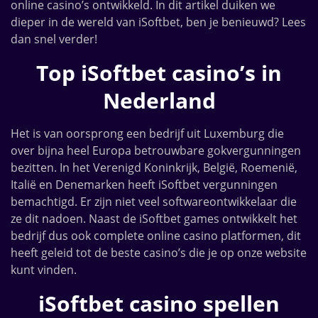
online casino’s ontwikkeld. In dit artikel duiken we
dieper in de wereld van iSoftbet, ben je benieuwd? Lees
dan snel verder!
Top iSoftbet casino’s in
Nederland
Het is van oorsprong een bedrijf uit Luxemburg die
over bijna heel Europa betrouwbare gokvergunningen
bezitten. In het Verenigd Koninkrijk, België, Roemenië,
Italië en Denemarken heeft iSoftbet vergunningen
bemachtigd. Er zijn niet veel softwareontwikkelaar die
ze dit nadoen. Naast de iSoftbet games ontwikkelt het
bedrijf dus ook complete online casino platformen, dit
heeft geleid tot de beste casino’s die je op onze website
kunt vinden.
iSoftbet casino spellen