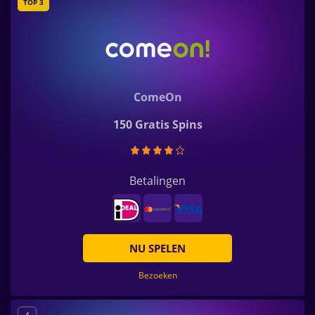
TOP 3
ComeOn
150 Gratis Spins
Betalingen
NU SPELEN
Bezoeken