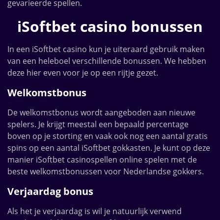
gevarieerde spellen.
iSoftbet casino bonussen
In een iSoftbet casino kun je uiteraard gebruik maken
van een heleboel verschillende bonussen. We hebben
deze hier even voor je op een rijtje gezet.
Welkomstbonus
De welkomstbonus wordt aangeboden aan nieuwe
spelers. Je krijgt meestal een bepaald percentage
boven op je storting en vaak ook nog een aantal gratis
spins op een aantal iSoftbet gokkasten. Je kunt op deze
manier iSoftbet casinospellen online spelen met de
beste welkomstbonussen voor Nederlandse gokkers.
Verjaardag bonus
Als het je verjaardag is wil je natuurlijk verwend