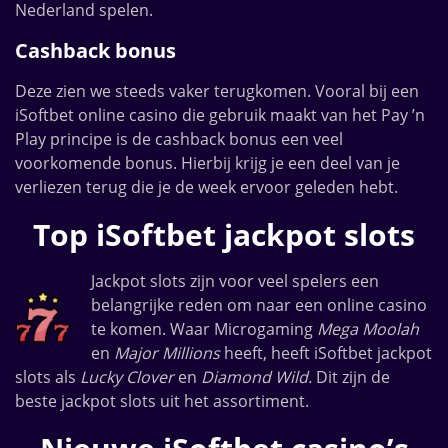
Nederland spelen.
Cashback bonus
Deze zien we steeds vaker terugkomen. Vooral bij een
iSoftbet online casino die gebruik maakt van het Pay ’n
Play principe is de cashback bonus een veel
voorkomende bonus. Hierbij krijg je een deel van je
verliezen terug die je de week ervoor geleden hebt.
Top iSoftbet jackpot slots
Jackpot slots zijn voor veel spelers een
belangrijke reden om naar een online casino
te komen. Waar Microgaming
Mega Moolah
en
Major Millions
heeft, heeft iSoftbet jackpot
slots als
Lucky Clover
en
Diamond Wild.
Dit zijn de
beste jackpot slots uit het assortiment.