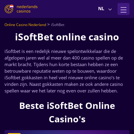
NL
>
Online Casino Nederland
iSoftBet
iSoftBet online casino
iSoftbet is een redelijk nieuwe spelontwikkelaar die de
afgelopen jaren wel al meer dan 400 casino spellen op de
markt bracht. Tijdens hun korte bestaan hebben ze een
betrouwbare reputatie weten op te bouwen, waardoor
iSoftbet gokkasten in heel veel nieuwe online casino’s te
vinden zijn. Naast gokkasten maken ze ook andere casino
spellen waar we het later nog even over zullen hebben.
Beste iSoftBet Online
Casino's