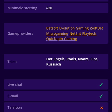
Minimale storting
€20
Betsoft
Evolution Gaming
iSoftBet
Gameproviders
Microgaming
NetEnt
Playtech
Quickspin Gaming
Het Engels, Pools, Noors, Fins,
Talen
Russisch
✓
Live chat
✓
E-mail
×
Telefoon