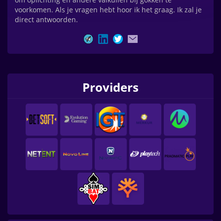
voorkomen. Als je vragen hebt hoor ik het graag. Ik zal je
direct antwoorden.
Providers