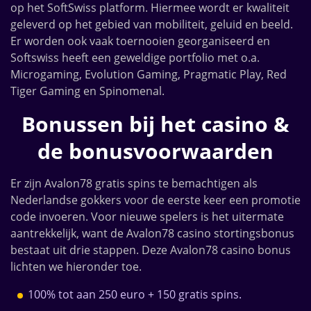
op het SoftSwiss platform. Hiermee wordt er kwaliteit
geleverd op het gebied van mobiliteit, geluid en beeld.
Er worden ook vaak toernooien georganiseerd en
Softswiss heeft een geweldige portfolio met o.a.
Microgaming, Evolution Gaming, Pragmatic Play, Red
Tiger Gaming en Spinomenal.
Bonussen bij het casino &
de bonusvoorwaarden
Er zijn Avalon78 gratis spins te bemachtigen als
Nederlandse gokkers voor de eerste keer een promotie
code invoeren. Voor nieuwe spelers is het uitermate
aantrekkelijk, want de Avalon78 casino stortingsbonus
bestaat uit drie stappen. Deze Avalon78 casino bonus
lichten we hieronder toe.
100% tot aan 250 euro + 150 gratis spins.