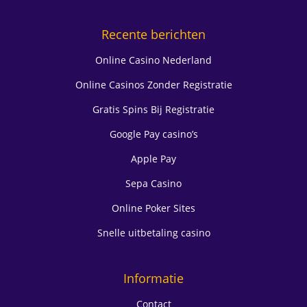
Recente berichten
Online Casino Nederland
Online Casinos Zonder Registratie
Gratis Spins Bij Registratie
Google Pay casino’s
Apple Pay
Sepa Casino
Online Poker Sites
Snelle uitbetaling casino
Informatie
Contact