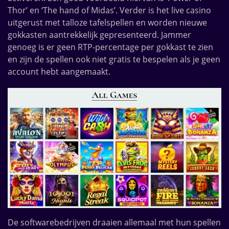
Thor’ en ‘The hand of Midas’. Verder is het live casino
uitgerust met talloze tafelspellen en worden nieuwe
gokkasten aantrekkelijk gepresenteerd. Jammer
genoeg is er geen RTP-percentage per gokkast te zien
en zijn de spellen ook niet gratis te bespelen als je geen
account hebt aangemaakt.
De softwarebedrijven draaien allemaal met hun spellen