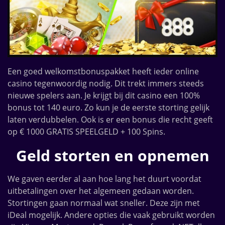
Een goed welkomstbonuspakket heeft ieder online
casino tegenwoordig nodig. Dit trekt immers steeds
nieuwe spelers aan. Je krijgt bij dit casino een 100%
bonus tot 140 euro. Zo kun je de eerste storting gelijk
laten verdubbelen. Ook is er een bonus die recht geeft
op € 1000 GRATIS SPEELGELD + 100 Spins.
Geld storten en opnemen
We gaven eerder al aan hoe lang het duurt voordat
uitbetalingen over het algemeen gedaan worden.
Stortingen gaan normaal wat sneller. Deze zijn met
iDeal mogelijk. Andere opties die vaak gebruikt worden