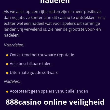
nadelen
Als we alles op een rijtje zetten zijn er meer positieve
dan negatieve kanten aan dit casino te ontdekken. Er is
echter wel een nadeel wat voor spelers uit sommige
landen vrij vervelend is. Zie hier de grootste voor- en
nadelen:
Voordelen:
Ontzettend betrouwbare reputatie
Vele beschikbare talen
Uitermate goede software
Nadelen:
Accepteert geen spelers vanuit alle landen
888casino online veiligheid