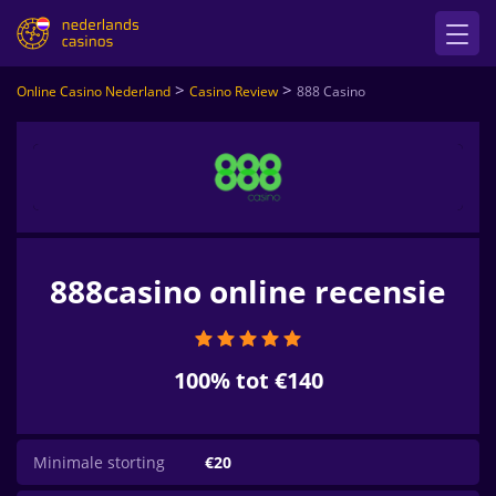
>
>
Online Casino Nederland
Casino Review
888 Casino
888casino online recensie
100% tot €140
Minimale storting
€20