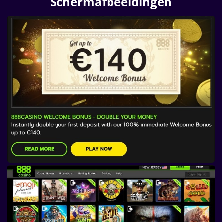
Schermafbeeldingen