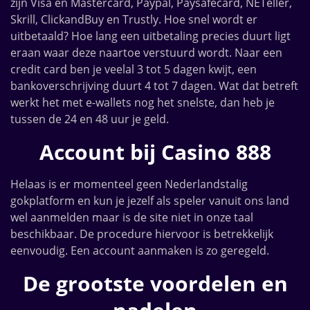
zijn Visa en Mastercard, Paypal, Paysafecard, NETeller,
Skrill, ClickandBuy en Trustly. Hoe snel wordt er
uitbetaald? Hoe lang een uitbetaling precies duurt ligt
eraan waar deze naartoe verstuurd wordt. Naar een
credit card ben je veelal 3 tot 5 dagen kwijt, een
bankoverschrijving duurt 4 tot 7 dagen. Wat dat betreft
werkt het met e-wallets nog het snelste, dan heb je
tussen de 24 en 48 uur je geld.
Account bij Casino 888
Helaas is er momenteel geen Nederlandstalig
gokplatform en kun je jezelf als speler vanuit ons land
wel aanmelden maar is de site niet in onze taal
beschikbaar. De procedure hiervoor is betrekkelijk
eenvoudig. Een account aanmaken is zo geregeld.
De grootste voordelen en