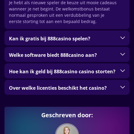
Je hebt als nieuwe speler de keuze uit mooie cadeaus
wanneer je net begint. De welkomstbonus bestaat
normaal gesproken uit een verdubbeling van je
eerste storting tot aan een bepaald bedrag.
Kan ik gratis bij 888casino spelen?
Welke software biedt 888casino aan?
Hoe kan ik geld bij 888casino casino storten?
Over welke licenties beschikt het casino?
Geschreven door: