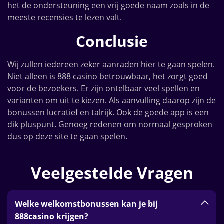
het de ondersteuning een vrij goede naam zoals in de
meeste recensies te lezen valt.
Conclusie
Wij zullen iedereen zeker aanraden hier te gaan spelen.
Niet alleen is 888 casino betrouwbaar, het zorgt goed
voor de bezoekers. Er zijn ontelbaar veel spellen en
varianten om uit te kiezen. Als aanvulling daarop zijn de
bonussen lucratief en talrijk. Ook de goede app is een
dik pluspunt. Genoeg redenen om normaal gesproken
dus op deze site te gaan spelen.
Veelgestelde Vragen
Welke welkomstbonussen kan je bij
888casino krijgen?