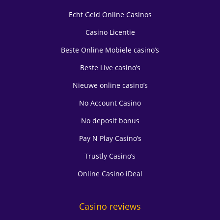
Echt Geld Online Casinos
Casino Licentie
Beste Online Mobiele casino’s
Beste Live casino’s
Nieuwe online casino’s
No Account Casino
No deposit bonus
Pay N Play Casino’s
Trustly Casino’s
Online Casino iDeal
Casino reviews