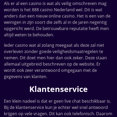
Als er al een casino is wat als veilig omschreven mag
worden is het 888 casino Nederland wel. Dit is wat
anders dan een nieuw online casino. Het is een van de
weinigen in zijn soort die zelfs al in de jaren negentig
opgericht werd. De betrouwbare reputatie heeft men
altijd weten te behouden.
Ieder casino wat al zolang meegaat als deze zal niet
overleven zonder goede veiligheidsmaatregelen te
nemen. Dit doet men hier dan ook zeker. Deze staan
allemaal uitgebreid beschreven op de website. Er
wordt ook zeer verantwoord omgegaan met de
gegevens van klanten.
Klantenservice
Een klein nadeel is dat er geen live chat beschikbaar is.
Bij de klantenservice kun je echter wel snel antwoord
krijgen op vele vragen. Dit kan ook telefonisch. Daarom