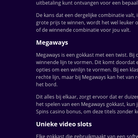
uitbetaling kunt ontvangen voor een bepaa
De kans dat een dergelijke combinatie valt, 
grote prijs te winnen, wordt het wel leuker 
of de winnende combinatie voor jou valt.
Megaways
Megaways is een gokkast met een twist. Bij
winnende lijn te vormen. Dit komt doordat e
opties om een winlijn te vormen. Bij een klas
rechte lijn, maar bij Megaways kan het van re
het bord.
Dit alles bij elkaar, zorgt ervoor dat er du
het spelen van een Megaways gokkast, kun 
Spins casino bonus, om deze titels zonder k
Unieke video slots
Elke gokkast die gebruikmaakt van een sof