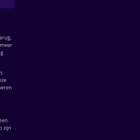
erug,
 meer
og
ns
eze
beren
 een
 zijn