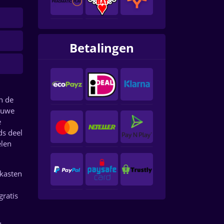
Betalingen
n de
ieuwe
e
ds deel
elen
kkasten
gratis