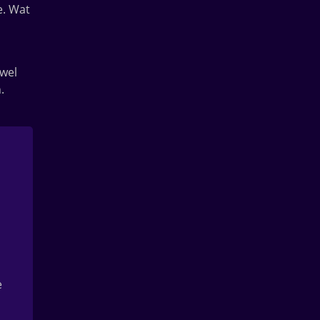
e. Wat
ewel
.
e