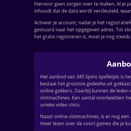
hiervoor geen zorgen over te maken. Al je 
inhoudt dat de data wordt versleuteld, waar
Activeer je account, nadat je het registratie
gestuurd naar het opgegeven adres. Tot slo
het gratis registreren is, moet je nog stee
Aanbo
Het aanbod van 345 Spins spelletjes is h
bestaat het grootste gedeelte uit gokkast
online gokkers. Daarbij kunnen de leden 
slotmachines. Een aantal voorbeelden hie
unieke video slots.
Naast online slotmachines, is er nog een
meer lezen over de soort games die je k