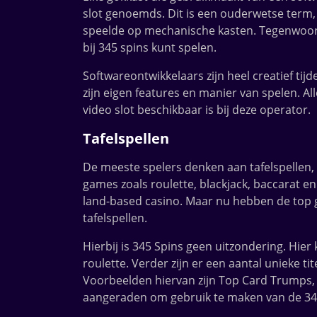
slot genoemds. Dit is een ouderwetse term,
speelde op mechanische kasten. Tegenwoordig 
bij 345 spins kunt spelen.
Softwareontwikkelaars zijn heel creatief tij
zijn eigen features en manier van spelen. Al
video slot beschikbaar is bij deze operator.
Tafelspellen
De meeste spelers denken aan tafelspellen,
games zoals roulette, blackjack, baccarat e
land-based casino. Maar nu hebben de top g
tafelspellen.
Hierbij is 345 Spins geen uitzondering. Hier 
roulette. Verder zijn er een aantal unieke tit
Voorbeelden hiervan zijn Top Card Trumps, 
aangeraden om gebruik te maken van de 345 