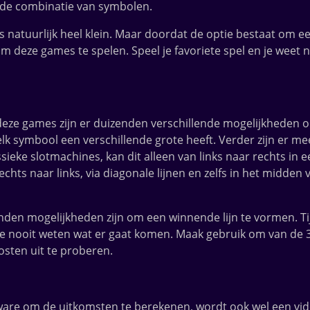
lde combinatie van symbolen.
is natuurlijk heel klein. Maar doordat de optie bestaat om e
om deze games te spelen. Speel je favoriete spel en je weet 
 deze games zijn er duizenden verschillende mogelijkheden 
lk symbool een verschillende grote heeft. Verder zijn er me
sieke slotmachines, kan dit alleen van links naar rechts in 
chts naar links, via diagonale lijnen en zelfs in het midden 
izenden mogelijkheden zijn om een winnende lijn te vormen. T
je nooit weten wat er gaat komen. Maak gebruik om van de 
osten uit te proberen.
tware om de uitkomsten te berekenen, wordt ook wel een vi