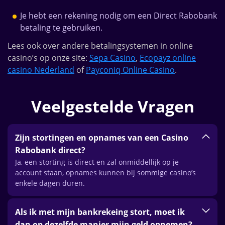
Je hebt een rekening nodig om een Direct Rabobank
betaling te gebruiken.
Lees ook over andere betalingsystemen in online
casino’s op onze site:
Sepa Casino
,
Ecopayz online
casino Nederland
of
Payconiq Online Casino
.
Veelgestelde Vragen
Zijn stortingen en opnames van een Casino
Rabobank direct?
Ja, een storting is direct en zal onmiddellijk op je
account staan, opnames kunnen bij sommige casino’s
enkele dagen duren.
Als ik met mijn bankrekeing stort, moet ik
dan op dezelfde manier mijn geld opnemen?