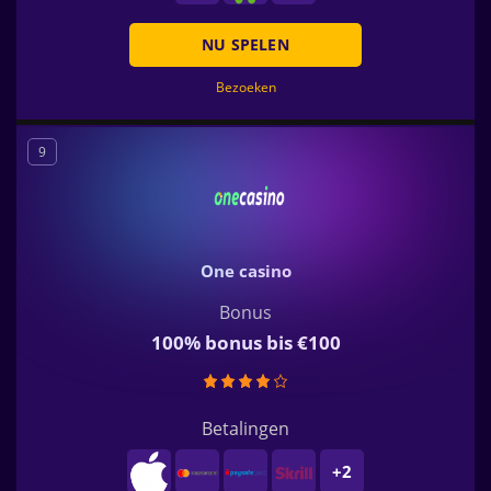
NU SPELEN
Bezoeken
9
One casino
Bonus
100% bonus bis €100
Betalingen
+2