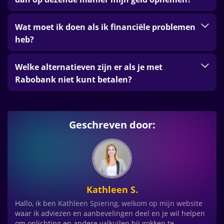
Wat moet ik doen als ik financiële problemen
heb?
Welke alternatieven zijn er als je met
Rabobank niet kunt betalen?
Geschreven door:
Kathleen
S.
Hallo, ik ben Kathleen Spiering, welkom op mijn website
waar ik adviezen en aanbevelingen deel en je wil helpen
om oplichting en andere valkuilen bij gokken te