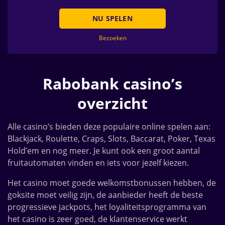
NU SPELEN
Bezoeken
Rabobank casino’s
overzicht
Alle casino’s bieden deze populaire online spelen aan:
Blackjack, Roulette, Craps, Slots, Baccarat, Poker, Texas
Hold’em en nog meer. Je kunt ook een groot aantal
fruitautomaten vinden en iets voor jezelf kiezen.
Het casino moet goede welkomstbonussen hebben, de
goksite moet veilig zijn, de aanbieder heeft de beste
progressieve jackpots, het loyaliteitsprogramma van
het casino is zeer goed, de klantenservice werkt