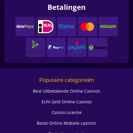
Betalingen
Populaire categorieën
Best Uitbetalende Online Casino’s
Echt Geld Online Casinos
Casino Licentie
Beste Online Mobiele casino’s