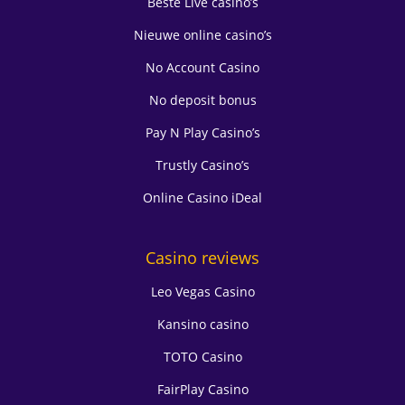
Beste Live casino’s
Nieuwe online casino’s
No Account Casino
No deposit bonus
Pay N Play Casino’s
Trustly Casino’s
Online Casino iDeal
Casino reviews
Leo Vegas Casino
Kansino casino
TOTO Casino
FairPlay Casino