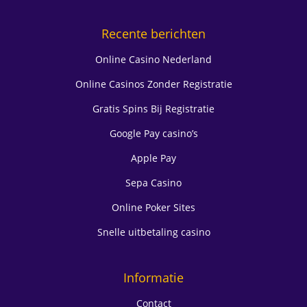
Recente berichten
Online Casino Nederland
Online Casinos Zonder Registratie
Gratis Spins Bij Registratie
Google Pay casino’s
Apple Pay
Sepa Casino
Online Poker Sites
Snelle uitbetaling casino
Informatie
Contact