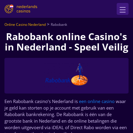
>
Online Casino Nederland
Rabobank
Rabobank online Casino's
in Nederland - Speel Veilig
Een Rabobank casino’s Nederland is
een online casino
waar
je geld kan storten op je account met gebruik van een
Rabobank bankrekening. De Rabobank is één van de
grootste bank in Nederland en de online betalingen die
worden uitgevoerd via iDEAL of Direct Rabo worden via een