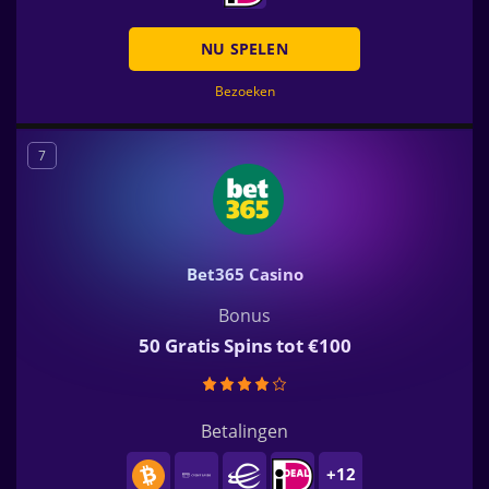
NU SPELEN
Bezoeken
7
Bet365 Casino
Bonus
50 Gratis Spins tot €100
Betalingen
+12