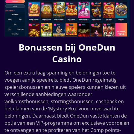
Bonussen bij OneDun
Casino
Om een extra laag spanning en beloningen toe te
voegen aan je speelreis, biedt OneDun regelmatig
spelersbonussen en nieuwe spelers kunnen kiezen uit
verschillende aanbiedingen waaronder
welkomstbonussen, stortingsbonussen, cashback en
het claimen van de ‘Mystery Box’ voor onverwachte
beloningen. Daarnaast biedt OneDun vaste klanten de
optie van een VIP-programma om exclusieve voordelen
te ontvangen en te profiteren van het Comp points-