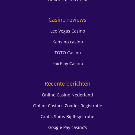
Casino reviews
Leo Vegas Casino
Kansino casino
TOTO Casino
FairPlay Casino
Recente berichten
Online Casino Nederland
Online Casinos Zonder Registratie
Gratis Spins Bij Registratie
Google Pay casino’s