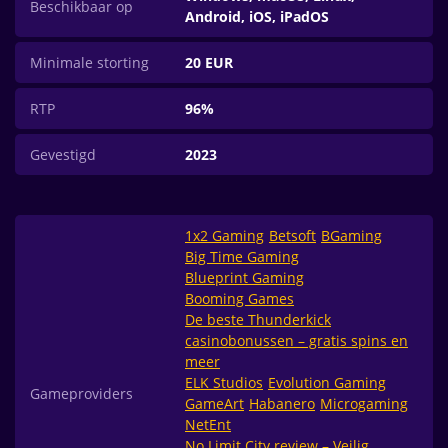
Beschikbaar op
Android, iOS, iPadOS
Minimale storting
20 EUR
RTP
96%
Gevestigd
2023
1x2 Gaming
Betsoft
BGaming
Big Time Gaming
Blueprint Gaming
Booming Games
De beste Thunderkick
casinobonussen – gratis spins en
meer
ELK Studios
Evolution Gaming
Gameproviders
GameArt
Habanero
Microgaming
NetEnt
No Limit City review – Veilig