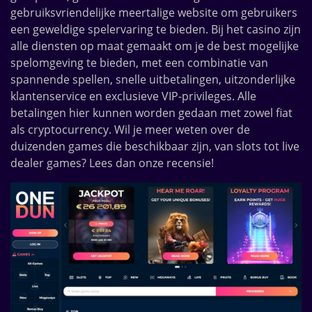
gebruiksvriendelijke meertalige website om gebruikers
een geweldige spelervaring te bieden. Bij het casino zijn
alle diensten op maat gemaakt om je de best mogelijke
spelomgeving te bieden, met een combinatie van
spannende spellen, snelle uitbetalingen, uitzonderlijke
klantenservice en exclusieve VIP-privileges. Alle
betalingen hier kunnen worden gedaan met zowel fiat
als cryptocurrency. Wil je meer weten over de
duizenden games die beschikbaar zijn, van slots tot live
dealer games? Lees dan onze recensie!