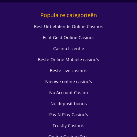
Populaire categorieën
Best Uitbetalende Online Casino’s
Echt Geld Online Casinos
Casino Licentie
Beste Online Mobiele casino’s
Beste Live casino’s
Nieuwe online casino’s
No Account Casino
No deposit bonus
Pay N Play Casino’s
Trustly Casino’s
Online Casino iDeal