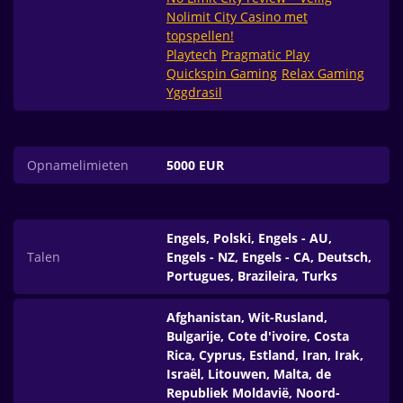
Nolimit City Casino met
topspellen!
Playtech
Pragmatic Play
Quickspin Gaming
Relax Gaming
Yggdrasil
Opnamelimieten
5000 EUR
Engels, Polski, Engels - AU,
Talen
Engels - NZ, Engels - CA, Deutsch,
Portugues, Brazileira, Turks
Afghanistan, Wit-Rusland,
Bulgarije, Cote d'ivoire, Costa
Rica, Cyprus, Estland, Iran, Irak,
Israël, Litouwen, Malta, de
Republiek Moldavië, Noord-