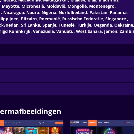
, Mayotte, Micronesië, Moldavië, Mongolië, Montenegro,
Nicaragua, Nauru, Nigeria, Norfolkeiland, Pakistan, Panama,
ilippijnen, Pitcairn, Roemenië, Russische Federatie, Singapore ,
d-Soedan, Sri Lanka, Spanje, Tunesië, Turkije, Oeganda, Oekraïne
nigd Koninkrijk, Venezuela, Vanuatu, West Sahara, Jemen, Zambia
ermafbeeldingen