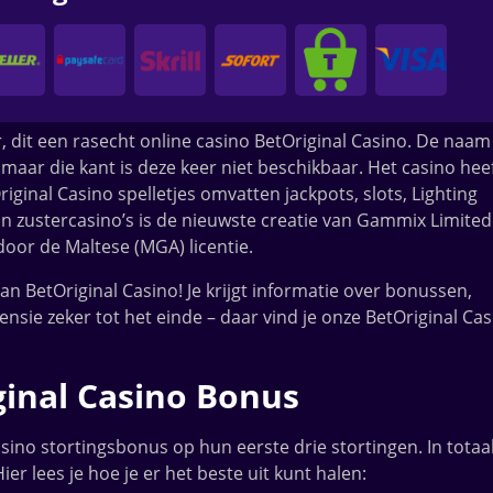
r, dit een rasecht online casino BetOriginal Casino. De naam
maar die kant is deze keer niet beschikbaar. Het casino hee
ginal Casino spelletjes omvatten jackpots, slots, Lighting
zijn zustercasino’s is de nieuwste creatie van Gammix Limite
 door de Maltese (MGA) licentie.
n BetOriginal Casino! Je krijgt informatie over bonussen,
nsie zeker tot het einde – daar vind je onze BetOriginal Cas
ginal Casino Bonus
ino stortingsbonus op hun eerste drie stortingen. In totaa
er lees je hoe je er het beste uit kunt halen: