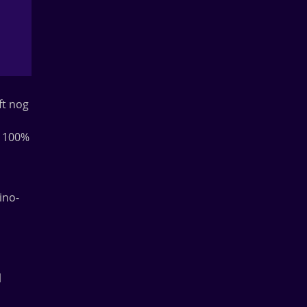
ft nog
d 100%
ino-
l