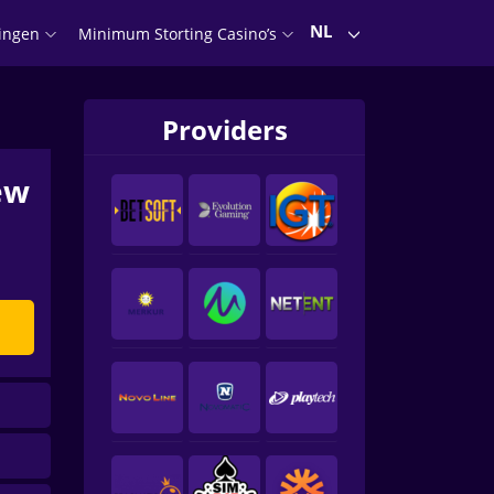
NL
ingen
Minimum Storting Casino’s
Providers
ew