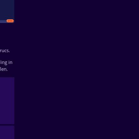
rucs.
ling in
len.