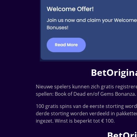
BetOrigina
Nieuwe spelers kunnen zich gratis registreren
spellen: Book of Dead en/of Gems Bonanza.
100 gratis spins van de eerste storting wo
derde storting worden verdeeld in pakkette
ingezet. Winst is beperkt tot € 100.
BetOri