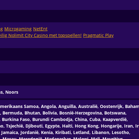
ng
Microgaming
NetEnt
eilig Nolimit City Casino met topspellen!
Pragmatic Play
ns, Noors
Amerikaans Samoa, Angola, Anguilla, Australië, Oostenrijk, Baham
n, Bermuda, Bhutan, Bolivia, Bosnië-Herzegovina, Botswana,
e, Burkina Faso, Burundi Cambodja, China, Cuba, Kaapverdië,
, Tsjechië, Djibouti, Egypte, Haïti, Hong Kong, Hongarije, Iran, Ir
t, Jamaica, Jordanië, Kenia, Kiribati, Letland, Libanon, Lesotho,
en, Macau, Macedonië, Madagaskar, Malawi, Mali, Mauritius,