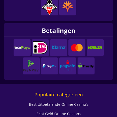
Betalingen
Populaire categorieën
Best Uitbetalende Online Casino’s
Echt Geld Online Casinos