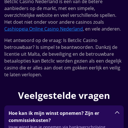
Betclic Casino Nederland is een van de betere
aanbieders op de markt, met een simpele,
overzichtelijke website en veel verschillende spellen.
Het doet niet onder voor andere casinos zoals
Cashiopeia Online Casino Nederland
, en vele anderen.
Het antwoord op de vraag: Is Betclic Casino
betrouwbaar? Is simpel te beantwoorden. Dankzij de
licentie uit Malta, de beveiliging en de betrouwbare
betaalopties kan Betclic worden gezien als een degelijk
casino die er alles aan doet om gokken eerlijk en veilig
te laten verlopen.
Veelgestelde vragen
Hoe kan ik mijn winst opnemen? Zijn er
commissiekosten?
Jouw winst kun je opnemen via bankoverschrijving,