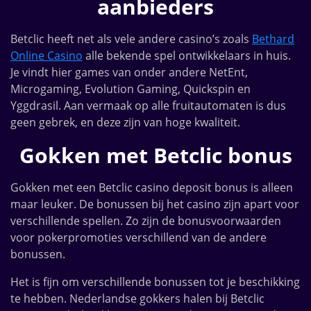
aanbieders
Betclic heeft net als vele andere casino’s zoals
Bethard
Online Casino
alle bekende spel ontwikkelaars in huis.
Je vindt hier games van onder andere NetEnt,
Microgaming, Evolution Gaming, Quickspin en
Yggdrasil. Aan vermaak op alle fruitautomaten is dus
geen gebrek, en deze zijn van hoge kwaliteit.
Gokken met Betclic bonus
Gokken met een Betclic casino deposit bonus is alleen
maar leuker. De bonussen bij het casino zijn apart voor
verschillende spellen. Zo zijn de bonusvoorwaarden
voor pokerpromoties verschillend van de andere
bonussen.
Het is fijn om verschillende bonussen tot je beschikking
te hebben. Nederlandse gokkers halen bij Betclic