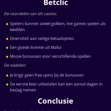
Betclic
De voordelen van dit casino:
Spelers kunnen zowel gokken, live games spelen als
wedden
Diversiteit aan veilige betaalopties
Een goede licentie uit Malta
Mooie bonussen voor verschillende spellen
De nadelen:
Je krijgt geen free spins bij de bonussen
De eerste keer uitbetalen kan een aantal dagen in
beslag nemen
Conclusie