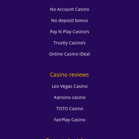
No Account Casino
No deposit bonus
Pay N Play Casino’s
Trustly Casino’s
Online Casino iDeal
Casino reviews
Leo Vegas Casino
Kansino casino
TOTO Casino
FairPlay Casino