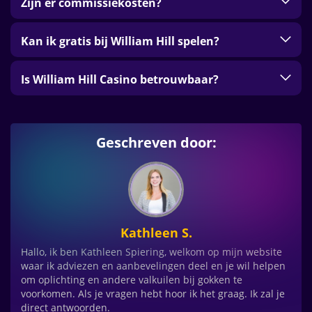
Zijn er commissiekosten?
Kan ik gratis bij William Hill spelen?
Is William Hill Casino betrouwbaar?
Geschreven door:
Kathleen
S.
Hallo, ik ben Kathleen Spiering, welkom op mijn website
waar ik adviezen en aanbevelingen deel en je wil helpen
om oplichting en andere valkuilen bij gokken te
voorkomen. Als je vragen hebt hoor ik het graag. Ik zal je
direct antwoorden.