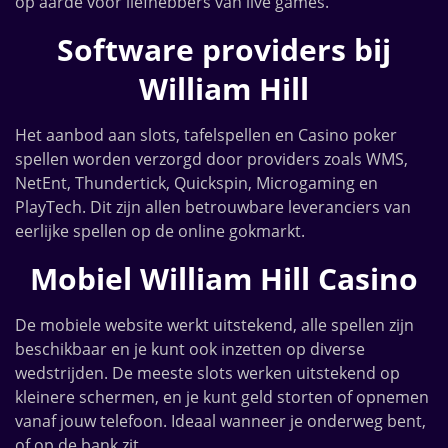
op aarde voor liefhebbers van live games.
Software providers bij
William Hill
Het aanbod aan slots, tafelspellen en Casino poker
spellen worden verzorgd door providers zoals WMS,
NetEnt, Thundertick, Quickspin, Microgaming en
PlayTech. Dit zijn allen betrouwbare leveranciers van
eerlijke spellen op de online gokmarkt.
Mobiel William Hill Casino
De mobiele website werkt uitstekend, alle spellen zijn
beschikbaar en je kunt ook inzetten op diverse
wedstrijden. De meeste slots werken uitstekend op
kleinere schermen, en je kunt geld storten of opnemen
vanaf jouw telefoon. Ideaal wanneer je onderweg bent,
of op de bank zit.