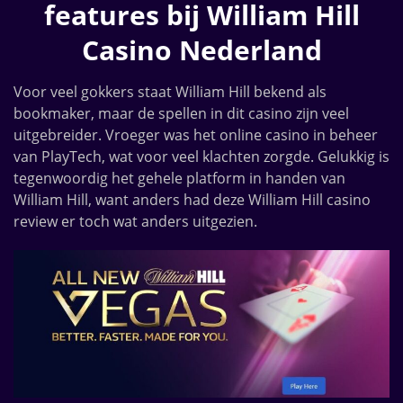
features bij William Hill
Casino Nederland
Voor veel gokkers staat William Hill bekend als
bookmaker, maar de spellen in dit casino zijn veel
uitgebreider. Vroeger was het online casino in beheer
van PlayTech, wat voor veel klachten zorgde. Gelukkig is
tegenwoordig het gehele platform in handen van
William Hill, want anders had deze William Hill casino
review er toch wat anders uitgezien.