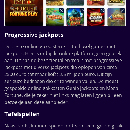
Progressive jackpots
De beste online gokkasten zijn toch wel games met
jackpots. Hier is er bij dit online platform geen gebrek
aan. Dit casino bezit tientallen ‘real time’ progressieve
jackpots met diverse jackpots die oplopen van circa
2500 euro tot maar liefst 2.5 miljoen euro. Dit zijn
serieuze bedragen die er te winnen vallen. De meest
gespeelde online gokkasten Genie Jackpots en Mega
Fortune, die je zeker niet links mag laten liggen bij een
bezoekje aan deze aanbieder.
Tafelspellen
Naast slots, kunnen spelers ook voor echt geld digitale