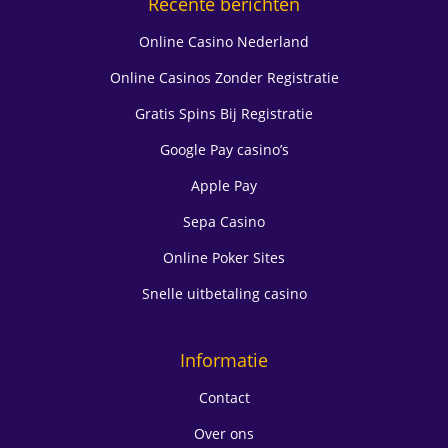
Recente berichten
Online Casino Nederland
Online Casinos Zonder Registratie
Gratis Spins Bij Registratie
Google Pay casino’s
Apple Pay
Sepa Casino
Online Poker Sites
Snelle uitbetaling casino
Informatie
Contact
Over ons