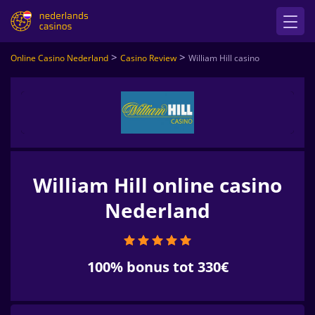
>
>
Online Casino Nederland
Casino Review
William Hill casino
William Hill online casino
Nederland
100% bonus tot 330‎€