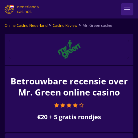
>
>
Online Casino Nederland
Casino Review
Mr. Green casino
Betrouwbare recensie over
Mr. Green online casino
€20 + 5 gratis rondjes