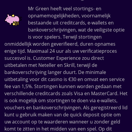
Mr Green heeft veel stortings- en
opnamemogelijkheden, voornamelijk
bestaande uit creditcards, e-wallets en
bankoverschrijvingen, wat de veiligste optie
is voor spelers. Terwijl stortingen
onmiddellijk worden geverifieerd, duren opnames
enige tijd. Maximaal 24 uur als uw verificatieproces
succesvol is. Customer Experience zou direct
uitbetalen met Neteller en Skrill, terwijl de
bankoverschrijving langer duurt. De minimale
uitbetaling voor dit casino is €30 en omvat een service
fee van 1,5%. Stortingen kunnen worden gedaan met
verschillende creditcards zoals Visa en MasterCard. Het
is ook mogelijk om stortingen te doen via e-wallets,
vouchers en bankoverschrijvingen. Als geregistreerd lid
kunt u gebruik maken van de quick deposit optie om
uw account op te waarderen wanneer u zonder geld
komt te zitten in het midden van een spel. Op dit