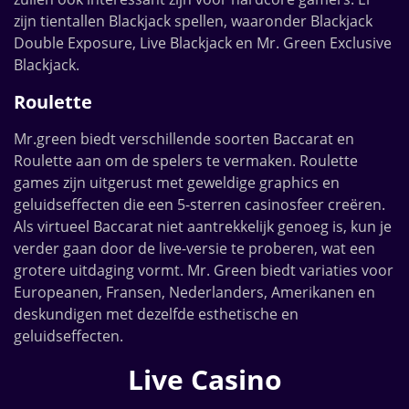
zijn tientallen Blackjack spellen, waaronder Blackjack
Double Exposure, Live Blackjack en Mr. Green Exclusive
Blackjack.
Roulette
Mr.green biedt verschillende soorten Baccarat en
Roulette aan om de spelers te vermaken. Roulette
games zijn uitgerust met geweldige graphics en
geluidseffecten die een 5-sterren casinosfeer creëren.
Als virtueel Baccarat niet aantrekkelijk genoeg is, kun je
verder gaan door de live-versie te proberen, wat een
grotere uitdaging vormt. Mr. Green biedt variaties voor
Europeanen, Fransen, Nederlanders, Amerikanen en
deskundigen met dezelfde esthetische en
geluidseffecten.
Live Casino