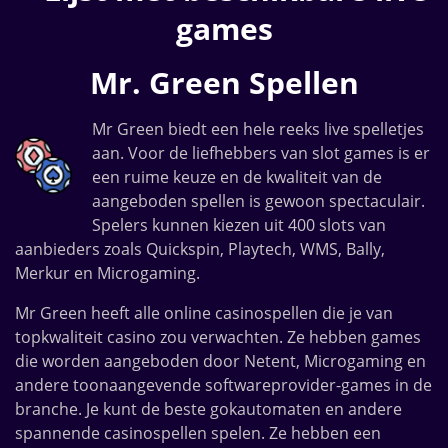
games
Mr. Green Spellen
Mr Green biedt een hele reeks live spelletjes
aan. Voor de liefhebbers van slot games is er
een ruime keuze en de kwaliteit van de
aangeboden spellen is gewoon spectaculair.
Spelers kunnen kiezen uit 400 slots van
aanbieders zoals Quickspin, Playtech, WMS, Bally,
Merkur en Microgaming.
Mr Green heeft alle online casinospellen die je van
topkwaliteit casino zou verwachten. Ze hebben games
die worden aangeboden door Netent, Microgaming en
andere toonaangevende softwareprovider-games in de
branche. Je kunt de beste gokautomaten en andere
spannende casinospellen spelen. Ze hebben een