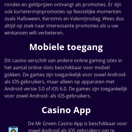
rondes en geldprijzen ontvangt als promoties. Er zijn
ook kortetermijnpromoties op feestelijke momenten
zoals Halloween, Kerstmis en Valentijnsdag. Wees dus
altijd op zoek naar interessante promoties als u uw
winkansen wilt verbeteren.
Mobiele toegang
Dit casino verschilt van andere online gaming sites in
het aantal online slots beschikbaar voor mobiel
gokken. De games zijn toegankelijk voor zowel Android-
als iOS-gebruikers, maar alleen op apparaten met
Android versie 3.0 of iOS 6.0. De games zijn toegankelijk
voor zowel Android- als iOS-gebruikers.
Casino App
De Mr Green Casino App is beschikbaar voor
zowel Android als iOS gebruikers om te