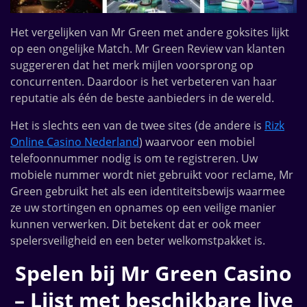
Het vergelijken van Mr Green met andere goksites lijkt
op een ongelijke Match. Mr Green Review van klanten
suggereren dat het merk mijlen voorsprong op
concurrenten. Daardoor is het verbeteren van haar
reputatie als één de beste aanbieders in de wereld.
Het is slechts een van de twee sites (de andere is
Rizk
Online Casino Nederland
) waarvoor een mobiel
telefoonnummer nodig is om te registreren. Uw
mobiele nummer wordt niet gebruikt voor reclame, Mr
Green gebruikt het als een identiteitsbewijs waarmee
ze uw stortingen en opnames op een veilige manier
kunnen verwerken. Dit betekent dat er ook meer
spelersveiligheid en een beter welkomstpakket is.
Spelen bij Mr Green Casino
– Lijst met beschikbare live