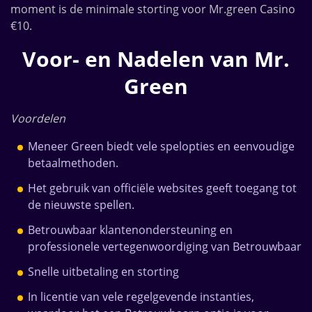
moment is de minimale storting voor Mr.green Casino
€10.
Voor- en Nadelen van Mr.
Green
Voordelen
Meneer Green biedt vele spelopties en eenvoudige
betaalmethoden.
Het gebruik van officiële websites geeft toegang tot
de nieuwste spellen.
Betrouwbaar klantenondersteuning en
professionele vertegenwoordiging van Betrouwbaar
Snelle uitbetaling en storting
In licentie van vele regelgevende instanties,