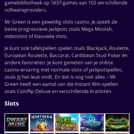
gamebibliotheek op 1837-games van 102 verschillende
softwareproviders.
Mr Green is een geweldig slots casino. Je speelt de
beste progressieve jackpots zoals Mega Moolah,
videoslots of klassieke slots.
Je kunt ook tafelspellen spelen zoals Blackjack, Roulette,
European Roulette, Baccarat, Caribbean Stud Poker en
andere favorieten. Je kunt genieten van je online
casino-ervaring met normale slots of jackpotspellen,
zoals jij het leuk vindt. En dat is nog niet alles – Mr
Green heeft een aantal van die Instant Win-spellen
zoals Coinflip Deluxe en verschillende krasloten.
Slots