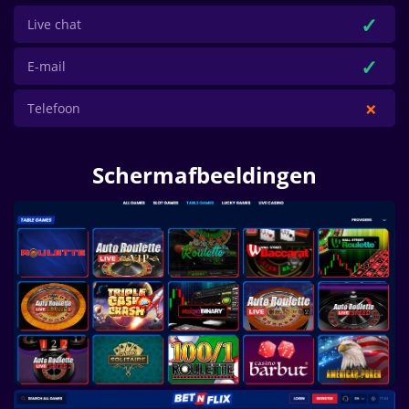
✓
Live chat
✓
E-mail
×
Telefoon
Schermafbeeldingen