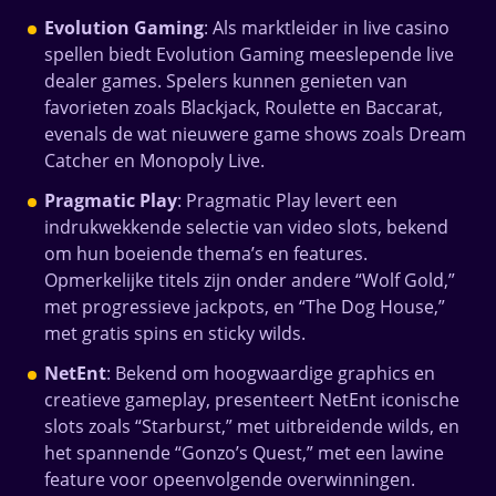
Evolution Gaming
: Als marktleider in live casino
spellen biedt Evolution Gaming meeslepende live
dealer games. Spelers kunnen genieten van
favorieten zoals Blackjack, Roulette en Baccarat,
evenals de wat nieuwere game shows zoals Dream
Catcher en Monopoly Live.
Pragmatic Play
: Pragmatic Play levert een
indrukwekkende selectie van video slots, bekend
om hun boeiende thema’s en features.
Opmerkelijke titels zijn onder andere “Wolf Gold,”
met progressieve jackpots, en “The Dog House,”
met gratis spins en sticky wilds.
NetEnt
: Bekend om hoogwaardige graphics en
creatieve gameplay, presenteert NetEnt iconische
slots zoals “Starburst,” met uitbreidende wilds, en
het spannende “Gonzo’s Quest,” met een lawine
feature voor opeenvolgende overwinningen.