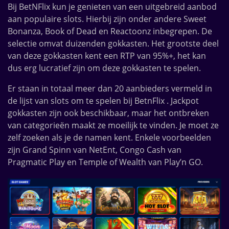
Bij BetNFlix kun je genieten van een uitgebreid aanbod
aan populaire slots. Hierbij zijn onder andere Sweet
Bonanza, Book of Dead en Reactoonz inbegrepen. De
selectie omvat duizenden gokkasten. Het grootste deel
van deze gokkasten kent een RTP van 95%+, het kan
dus erg lucratief zijn om deze gokkasten te spelen.
Er staan in totaal meer dan 20 aanbieders vermeld in
de lijst van slots om te spelen bij BetnFlix . Jackpot
gokkasten zijn ook beschikbaar, maar het ontbreken
van categorieën maakt ze moeilijk te vinden. Je moet ze
zelf zoeken als je de namen kent. Enkele voorbeelden
zijn Grand Spinn van NetEnt, Congo Cash van
Pragmatic Play en Temple of Wealth van Play’n GO.