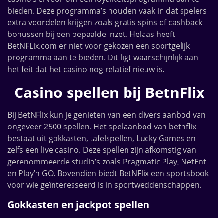
bieden. Deze programma’s houden vaak in dat spelers
extra voordelen krijgen zoals gratis spins of cashback
bonussen bij een bepaalde inzet. Helaas heeft
BetNFLix.com er niet voor gekozen een soortgelijk
programma aan te bieden. Dit ligt waarschijnlijk aan
het feit dat het casino nog relatief nieuw is.
Casino spellen bij BetnFlix
Bij BetNFlix kun je genieten van een divers aanbod van
ongeveer 2500 spellen. Het spelaanbod van betnflix
bestaat uit gokkasten, tafelspellen, Lucky Games en
zelfs een live casino. Deze spellen zijn afkomstig van
gerenommeerde studio’s zoals Pragmatic Play, NetEnt
en Play’n GO. Bovendien biedt BetNFlix een sportsbook
voor wie geïnteresseerd is in sportweddenschappen.
Gokkasten en jackpot spellen