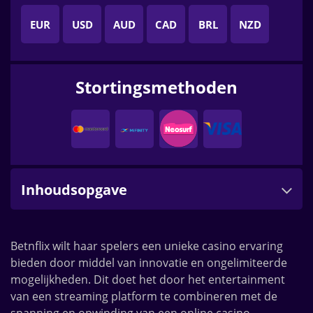
EUR
USD
AUD
CAD
BRL
NZD
Stortingsmethoden
Inhoudsopgave
Betnflix wilt haar spelers een unieke casino ervaring
bieden door middel van innovatie en ongelimiteerde
mogelijkheden. Dit doet het door het entertainment
van een streaming platform te combineren met de