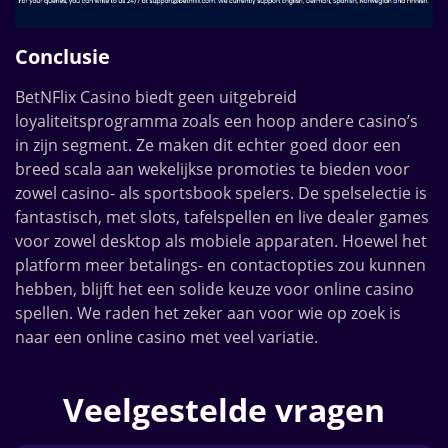
Conclusie
BetNFlix Casino biedt geen uitgebreid
loyaliteitsprogramma zoals een hoop andere casino’s
in zijn segment. Ze maken dit echter goed door een
breed scala aan wekelijkse promoties te bieden voor
zowel casino- als sportsbook spelers. De spelselectie is
fantastisch, met slots, tafelspellen en live dealer games
voor zowel desktop als mobiele apparaten. Hoewel het
platform meer betalings- en contactopties zou kunnen
hebben, blijft het een solide keuze voor online casino
spellen. We raden het zeker aan voor wie op zoek is
naar een online casino met veel variatie.
Veelgestelde vragen