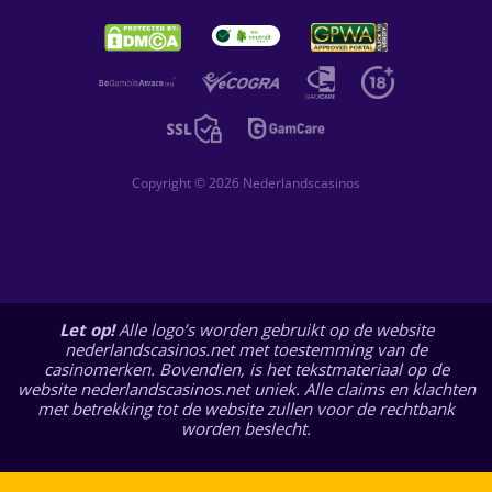
Copyright © 2026 Nederlandscasinos
Let op!
Alle logo’s worden gebruikt op de website
nederlandscasinos.net met toestemming van de
casinomerken. Bovendien, is het tekstmateriaal op de
website nederlandscasinos.net uniek. Alle claims en klachten
met betrekking tot de website zullen voor de rechtbank
worden beslecht.