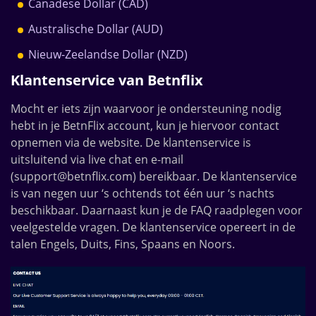
Canadese Dollar (CAD)
Australische Dollar (AUD)
Nieuw-Zeelandse Dollar (NZD)
Klantenservice van Betnflix
Mocht er iets zijn waarvoor je ondersteuning nodig
hebt in je BetnFlix account, kun je hiervoor contact
opnemen via de website. De klantenservice is
uitsluitend via live chat en e-mail
(
support@betnflix.com
) bereikbaar. De klantenservice
is van negen uur ‘s ochtends tot één uur ‘s nachts
beschikbaar. Daarnaast kun je de FAQ raadplegen voor
veelgestelde vragen. De klantenservice opereert in de
talen Engels, Duits, Fins, Spaans en Noors.