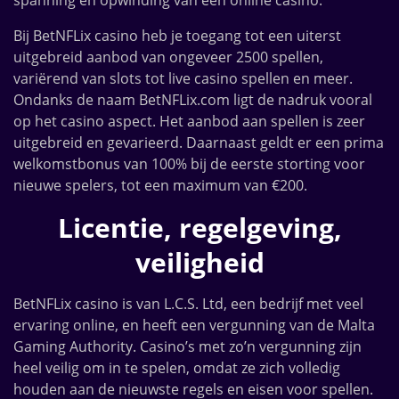
spanning en opwinding van een online casino.
Bij BetNFLix casino heb je toegang tot een uiterst
uitgebreid aanbod van ongeveer 2500 spellen,
variërend van slots tot live casino spellen en meer.
Ondanks de naam BetNFLix.com ligt de nadruk vooral
op het casino aspect. Het aanbod aan spellen is zeer
uitgebreid en gevarieerd. Daarnaast geldt er een prima
welkomstbonus van 100% bij de eerste storting voor
nieuwe spelers, tot een maximum van €200.
Licentie, regelgeving,
veiligheid
BetNFLix casino is van L.C.S. Ltd, een bedrijf met veel
ervaring online, en heeft een vergunning van de Malta
Gaming Authority. Casino’s met zo’n vergunning zijn
heel veilig om in te spelen, omdat ze zich volledig
houden aan de nieuwste regels en eisen voor spellen.