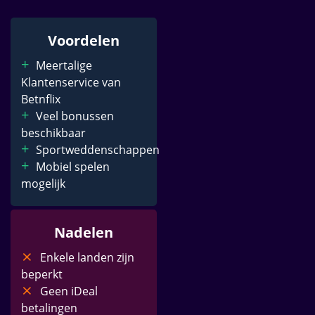
Voordelen
+
Meertalige
Klantenservice van
Betnflix
+
Veel bonussen
beschikbaar
+
Sportweddenschappen
+
Mobiel spelen
mogelijk
Nadelen
⨯
Enkele landen zijn
beperkt
⨯
Geen iDeal
betalingen