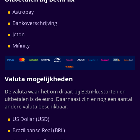
Astropay
Bankoverschrijving
Jeton
Mifinity
Valuta mogelijkheden
De valuta waar het om draait bij BetnFlix storten en
uitbetalen is de euro. Daarnaast zijn er nog een aantal
andere valuta beschikbaar:
US Dollar (USD)
Braziliaanse Real (BRL)