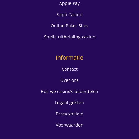
Apple Pay
Sepa Casino
Online Poker Sites
Snelle uitbetaling casino
Informatie
Contact
Over ons
Hoe we casino’s beoordelen
Legaal gokken
Privacybeleid
Voorwaarden