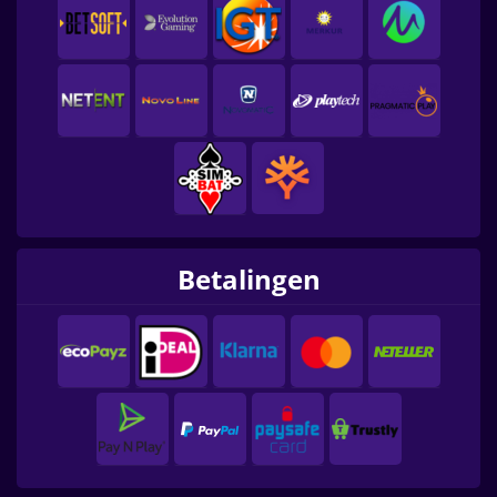
Betalingen