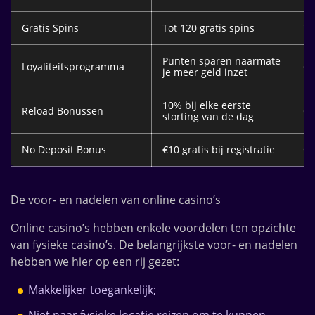
Gratis Spins
Tot 120 gratis spins
T
Punten sparen naarmate
Loyaliteitsprogramma
GG
je meer geld inzet
10% bij elke eerste
Reload Bonussen
Go
storting van de dag
No Deposit Bonus
€10 gratis bij registratie
On
De voor- en nadelen van online casino’s
Online casino’s hebben enkele voordelen ten opzichte
van fysieke casino’s. De belangrijkste voor- en nadelen
hebben we hier op een rij gezet:
Makkelijker toegankelijk;