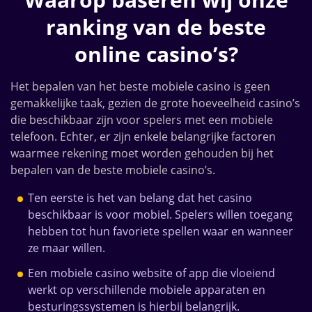
ranking van de beste
online casino’s?
Het bepalen van het beste mobiele casino is geen
gemakkelijke taak, gezien de grote hoeveelheid casino’s
die beschikbaar zijn voor spelers met een mobiele
telefoon. Echter, er zijn enkele belangrijke factoren
waarmee rekening moet worden gehouden bij het
bepalen van de beste mobiele casino’s.
Ten eerste is het van belang dat het casino
beschikbaar is voor mobiel. Spelers willen toegang
hebben tot hun favoriete spellen waar en wanneer
ze maar willen.
Een mobiele casino website of app die vloeiend
werkt op verschillende mobiele apparaten en
besturingssystemen is hierbij belangrijk.