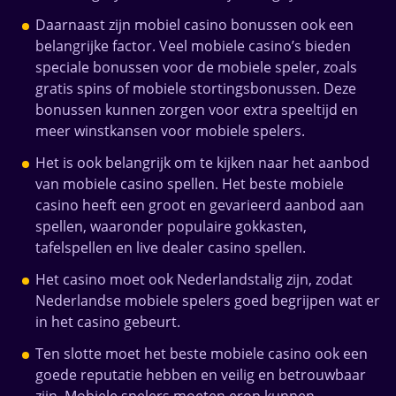
Daarnaast zijn mobiel casino bonussen ook een
belangrijke factor. Veel mobiele casino’s bieden
speciale bonussen voor de mobiele speler, zoals
gratis spins of mobiele stortingsbonussen. Deze
bonussen kunnen zorgen voor extra speeltijd en
meer winstkansen voor mobiele spelers.
Het is ook belangrijk om te kijken naar het aanbod
van mobiele casino spellen. Het beste mobiele
casino heeft een groot en gevarieerd aanbod aan
spellen, waaronder populaire gokkasten,
tafelspellen en live dealer casino spellen.
Het casino moet ook Nederlandstalig zijn, zodat
Nederlandse mobiele spelers goed begrijpen wat er
in het casino gebeurt.
Ten slotte moet het beste mobiele casino ook een
goede reputatie hebben en veilig en betrouwbaar