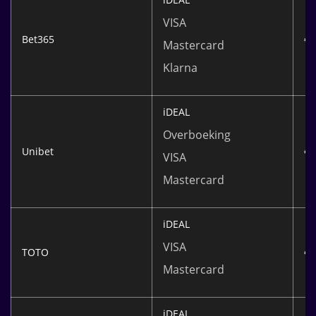
VISA
Bet365
€5
Mastercard
Klarna
iDEAL
Overboeking
Unibet
€1
VISA
Mastercard
iDEAL
VISA
TOTO
€1
Mastercard
iDEAL