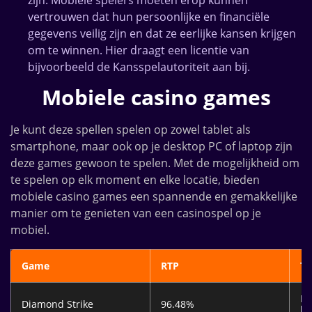
zijn. Mobiele spelers moeten erop kunnen
vertrouwen dat hun persoonlijke en financiële
gegevens veilig zijn en dat ze eerlijke kansen krijgen
om te winnen. Hier draagt een licentie van
bijvoorbeeld de Kansspelautoriteit aan bij.
Mobiele casino games
Je kunt deze spellen spelen op zowel tablet als
smartphone, maar ook op je desktop PC of laptop zijn
deze games gewoon te spelen. Met de mogelijkheid om
te spelen op elk moment en elke locatie, bieden
mobiele casino games een spannende en gemakkelijke
manier om te genieten van een casinospel op je
mobiel.
Game
RTP
T
Di
Diamond Strike
96.48%
bl