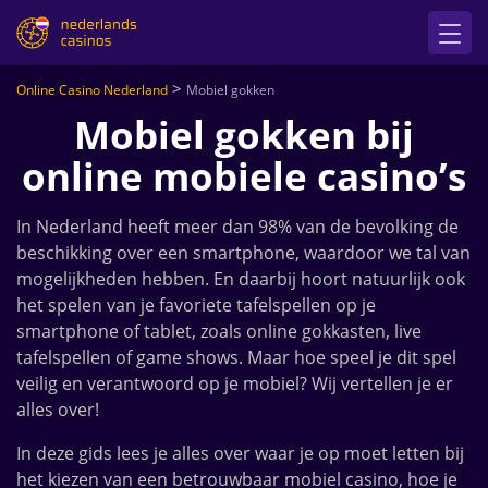
>
Online Casino Nederland
Mobiel gokken
Mobiel gokken bij
online mobiele casino’s
In Nederland heeft meer dan 98% van de bevolking de
beschikking over een smartphone, waardoor we tal van
mogelijkheden hebben. En daarbij hoort natuurlijk ook
het spelen van je favoriete tafelspellen op je
smartphone of tablet, zoals online gokkasten, live
tafelspellen of game shows. Maar hoe speel je dit spel
veilig en verantwoord op je mobiel? Wij vertellen je er
alles over!
In deze gids lees je alles over waar je op moet letten bij
het kiezen van een betrouwbaar mobiel casino, hoe je