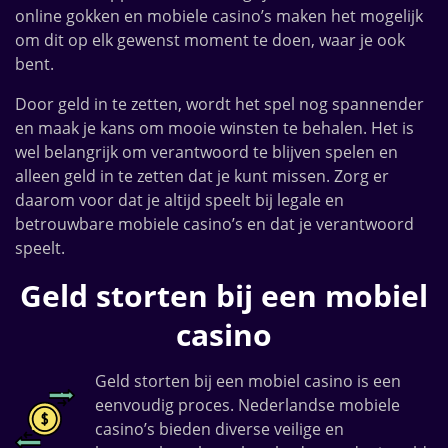
online gokken en mobiele casino’s maken het mogelijk
om dit op elk gewenst moment te doen, waar je ook
bent.
Door geld in te zetten, wordt het spel nog spannender
en maak je kans om mooie winsten te behalen. Het is
wel belangrijk om verantwoord te blijven spelen en
alleen geld in te zetten dat je kunt missen. Zorg er
daarom voor dat je altijd speelt bij legale en
betrouwbare mobiele casino’s en dat je verantwoord
speelt.
Geld storten bij een mobiel
casino
Geld storten bij een mobiel casino is een
eenvoudig proces. Nederlandse mobiele
casino’s bieden diverse veilige en