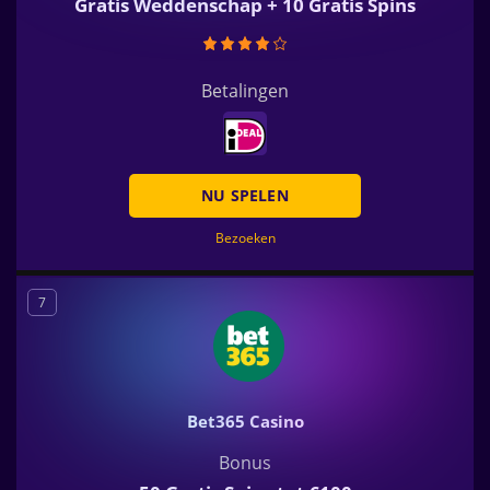
Gratis Weddenschap + 10 Gratis Spins
Betalingen
NU SPELEN
Bezoeken
7
Bet365 Casino
Bonus