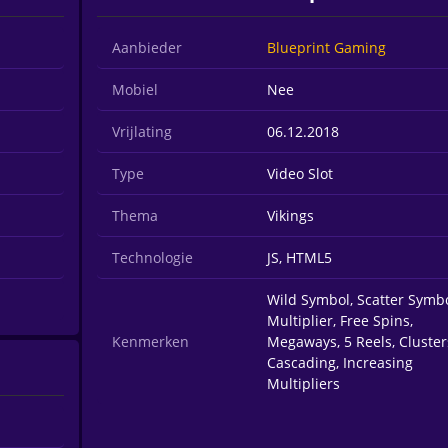
Aanbieder
Blueprint Gaming
Mobiel
Nee
Vrijlating
06.12.2018
Type
Video Slot
Thema
Vikings
Technologie
JS, HTML5
Wild Symbol, Scatter Symbo
Multiplier, Free Spins,
Kenmerken
Megaways, 5 Reels, Cluster
Cascading, Increasing
Multipliers