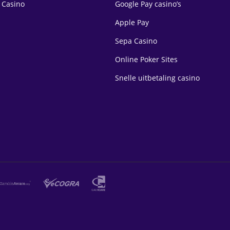
y Casino
Google Pay casino’s
Apple Pay
Sepa Casino
Online Poker Sites
Snelle uitbetaling casino