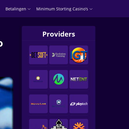
Betalingen
Minimum Storting Casino’s
Providers
o