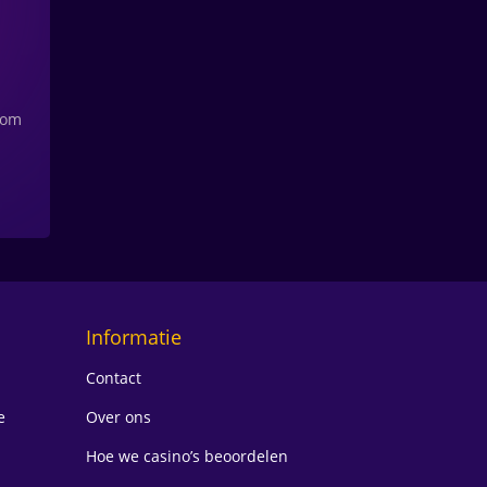
 om
Informatie
Contact
e
Over ons
Hoe we casino’s beoordelen