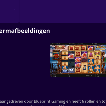
ermafbeeldingen
aangedreven door Blueprint Gaming en heeft 6 rollen en to