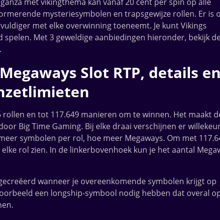
ganza met vikingthema kan vanaf 20 cent per spin op alle
ormerende mysteriesymbolen en trapsgewijze rollen. Er is 
gvuldiger met elke overwinning toeneemt. Je kunt Vikings
spelen. Met 3 geweldige aanbiedingen hieronder, bekijk d
.
Megaways Slot RTP, details e
nzetlimieten
 rollen en tot 117.649 manieren om te winnen. Het maakt de
oor Big Time Gaming. Bij elke draai verschijnen er willekeur
e meer symbolen per rol, hoe meer Megaways. Om met 117.6
elke rol zien. In de linkerbovenhoek kun je het aantal Meg
gecreëerd wanneer je overeenkomende symbolen krijgt op
jvoorbeeld een longship-symbool nodig hebben dat overal op 
nen.