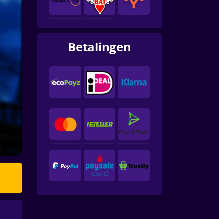
Betalingen