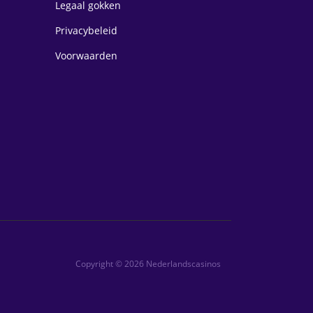
Legaal gokken
Privacybeleid
Voorwaarden
Copyright © 2026 Nederlandscasinos