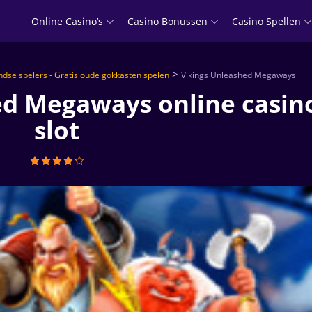
Online Casino’s
Casino Bonussen
Casino Spellen
>
dse spelers - Gratis oude gokkasten spelen
Vikings Unleashed Megaways
ed Megaways online casin
slot