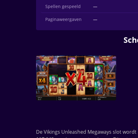
Spellen gespeeld
—
Paginaweergaven
—
Sch
De Vikings Unleashed Megaways slot wordt 