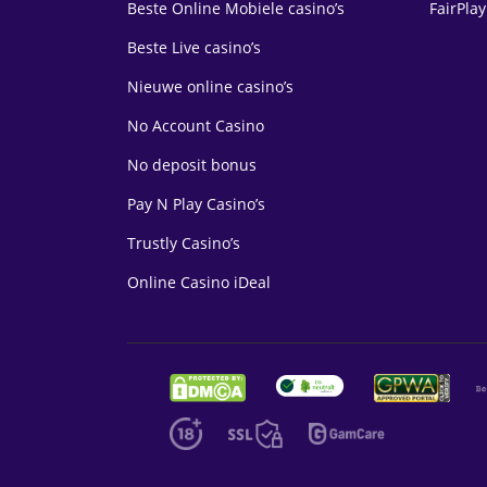
Beste Online Mobiele casino’s
FairPla
Beste Live casino’s
Nieuwe online casino’s
No Account Casino
No deposit bonus
Pay N Play Casino’s
Trustly Casino’s
Online Casino iDeal