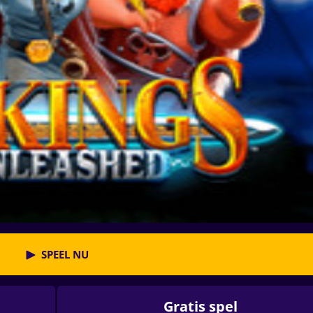
SPEEL NU
Gratis spel