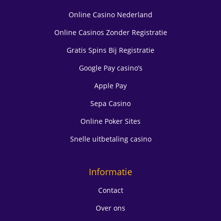
Online Casino Nederland
Online Casinos Zonder Registratie
Gratis Spins Bij Registratie
Google Pay casino’s
Apple Pay
Sepa Casino
Online Poker Sites
Snelle uitbetaling casino
Informatie
Contact
Over ons