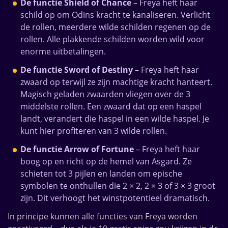
De functie Shield of Chance
– Freya heft haar
schild op om Odins kracht te kanaliseren. Verlicht
de rollen, meerdere wilde schilden regenen op de
rollen. Alle plakkende schilden worden wild voor
enorme uitbetalingen.
De functie Sword of Destiny
– Freya heft haar
zwaard op terwijl ze zijn machtige kracht hanteert.
Magisch geladen zwaarden vliegen over de 3
middelste rollen. Een zwaard dat op een haspel
landt, verandert die haspel in een wilde haspel. Je
kunt hier profiteren van 3 wilde rollen.
De functie Arrow of Fortune
– Freya heft haar
boog op en richt op de hemel van Asgard. Ze
schieten tot 3 pijlen en landen om epische
symbolen te onthullen die 2 × 2, 2 × 3 of 3 × 3 groot
zijn. Dit verhoogt het winstpotentieel dramatisch.
In principe kunnen alle functies van Freya worden