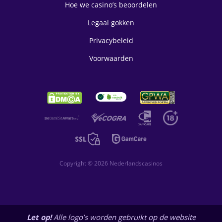
Hoe we casino’s beoordelen
Legaal gokken
Privacybeleid
Voorwaarden
Copyright © 2026 Nederlandscasinos
Let op!
Alle logo’s worden gebruikt op de website