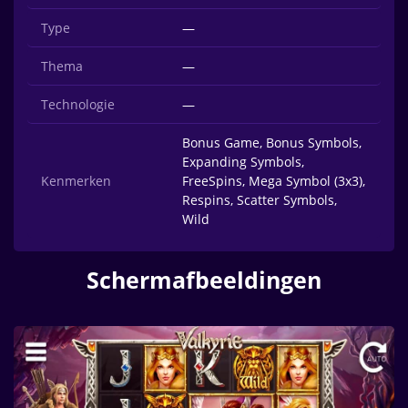
Type
—
Thema
—
Technologie
—
Bonus Game, Bonus Symbols,
Expanding Symbols,
Kenmerken
FreeSpins, Mega Symbol (3x3),
Respins, Scatter Symbols,
Wild
Schermafbeeldingen