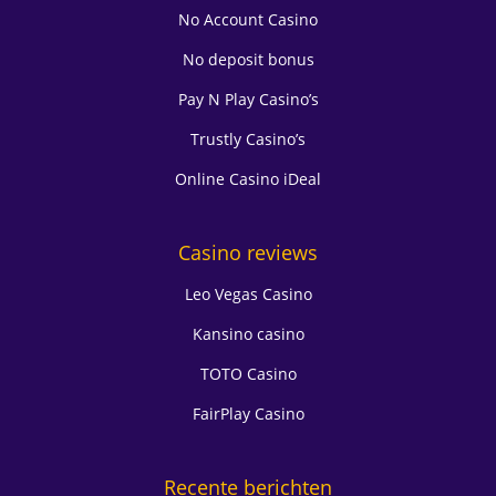
No Account Casino
No deposit bonus
Pay N Play Casino’s
Trustly Casino’s
Online Casino iDeal
Casino reviews
Leo Vegas Casino
Kansino casino
TOTO Casino
FairPlay Casino
Recente berichten