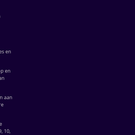
n
es en
op en
van
en aan
re
e
, 10,