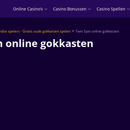
Online Casino’s
Casino Bonussen
Casino Spellen
>
dse spelers - Gratis oude gokkasten spelen
Twin Spin online gokkasten
n online gokkasten