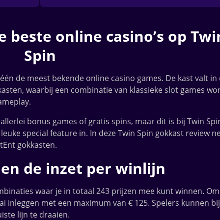
e beste online casino’s op Twi
Spin
s één de meest bekende online casino games. De kast valt in
kasten, waarbij een combinatie van klassieke slot games wo
ameplay.
 allerlei bonus games of gratis spins, maar dit is bij Twin Spi
e leuke special feature in. In deze Twin Spin gokkast review 
etEnt gokkasten.
n de inzet per winlijn
binaties waar je in totaal 243 prijzen mee kunt winnen. Om 
raai inleggen met een maximum van € 125. Spelers kunnen bi
te lijn te draaien.