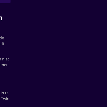
n
 de
rdt
n niet
nemen
in te
j Twin