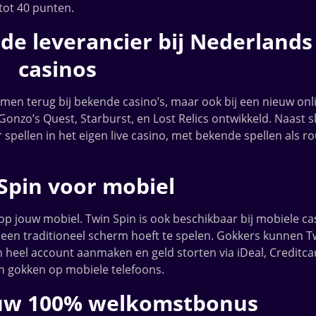
 tot 40 punten.
de leverancier bij Nederlands
casinos
en terug bij bekende casino’s, maar ook bij een nieuw onl
Gonzo’s Quest, Starburst, en Lost Relics ontwikkeld. Naast s
spellen in het eigen live casino, met bekende spellen als ro
Spin voor mobiel
op jouw mobiel. Twin Spin is ook beschikbaar bij mobiele ca
een traditioneel scherm hoeft te spelen. Gokkers kunnen T
en heel account aanmaken en geld storten via iDeal, Creditcar
n gokken op mobiele telefoons.
uw 100% welkomstbonus