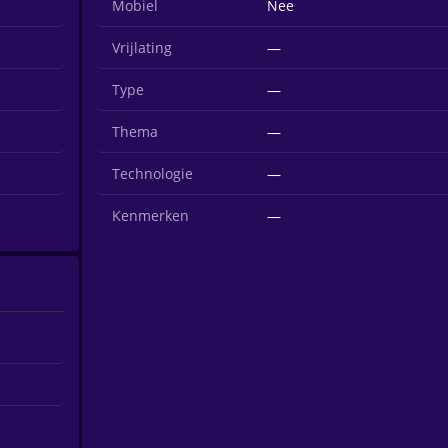
Mobiel
Nee
Vrijlating
—
Type
—
Thema
—
Technologie
—
Kenmerken
—