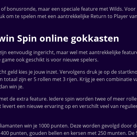
pot of bonusronde, maar een speciale feature met Wilds. Voor
uk om te spelen met een aantrekkelijke Return to Player va
win Spin online gokkasten
ijn eenvoudig ingericht, maar wel met aantrekkelijke featur
game ook geschikt is voor nieuwe spelers.
ht geld kies je jouw inzet. Vervolgens druk je op de startkn
 totaal zijn er 5 rollen met 3 rijen. Krijg je een combinatie 
dan win je.
met de extra feature. Iedere spin worden twee of meer roll
 levert een nieuwe ervaring op en verschilt veel van regulie
 diamanten win je 1000 punten. Deze worden gevolgd door d
400 punten, gouden bellen en kersen met 250 munten. De 9