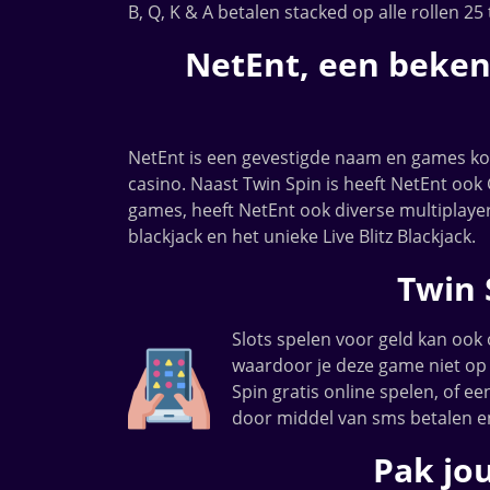
B, Q, K & A betalen stacked op alle rollen 25
NetEnt, een beken
NetEnt is een gevestigde naam en games kom
casino. Naast Twin Spin is heeft NetEnt ook 
games, heeft NetEnt ook diverse multiplayer 
blackjack en het unieke Live Blitz Blackjack.
Twin 
Slots spelen voor geld kan ook 
waardoor je deze game niet op 
Spin gratis online spelen, of e
door middel van sms betalen e
Pak jo