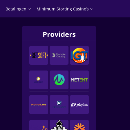
Betalingen
Minimum Storting Casino’s
Providers