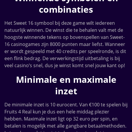
combinaties
Het Sweet 16 symbool bij deze game wilt iedereen
natuurlijk winnen. De winst die te behalen valt met de
hoogste winnende tekens op bovenspellen van Sweet-
16 casinogames zijn 8000 punten maar liefst. Wanneer
er wordt gespeeld met 40 credits per speelronde, is dit
een flink bedrag. De verwerkingstijd uitbetaling is bij
veel casino’s snel, dus je winst komt snel jouw kant op!
Minimale en maximale
inzet
De minimale inzet is 10 eurocent. Van €100 te spelen bij
Fruits 4 Real kun je dus een hele middag plezier
hebben. Maximale inzet ligt op 32 euro per spin, en
betalen is mogelijk met alle gangbare betaalmethoden.