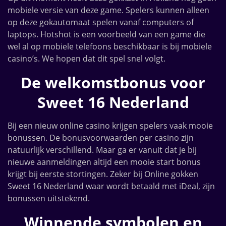
mobiele versie van deze game. Spelers kunnen alleen
op deze gokautomaat spelen vanaf computers of
laptops. Hotshot is een voorbeeld van een game die
wel al op mobiele telefoons beschikbaar is bij mobiele
casino’s. We hopen dat dit spel snel volgt.
De welkomstbonus voor
Sweet 16 Nederland
Bij een nieuw online casino krijgen spelers vaak mooie
bonussen. De bonusvoorwaarden per casino zijn
natuurlijk verschillend. Maar ga er vanuit dat je bij
nieuwe aanmeldingen altijd een mooie start bonus
krijgt bij eerste stortingen. Zeker bij Online gokken
Sweet 16 Nederland waar wordt betaald met iDeal, zijn
bonussen uitstekend.
Winnende symbolen en