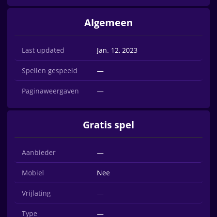
Algemeen
Last updated
Jan. 12, 2023
Spellen gespeeld
—
Paginaweergaven
—
Gratis spel
Aanbieder
—
Mobiel
Nee
Vrijlating
—
Type
—