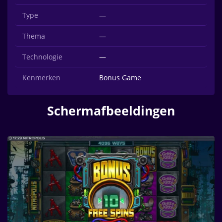
Type
—
Thema
—
Technologie
—
Kenmerken
Bonus Game
Schermafbeeldingen