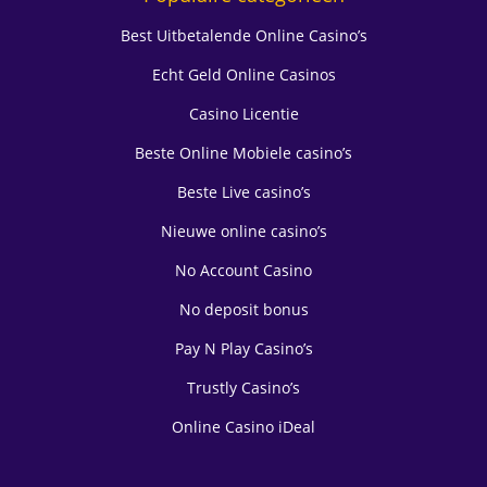
Best Uitbetalende Online Casino’s
Echt Geld Online Casinos
Casino Licentie
Beste Online Mobiele casino’s
Beste Live casino’s
Nieuwe online casino’s
No Account Casino
No deposit bonus
Pay N Play Casino’s
Trustly Casino’s
Online Casino iDeal