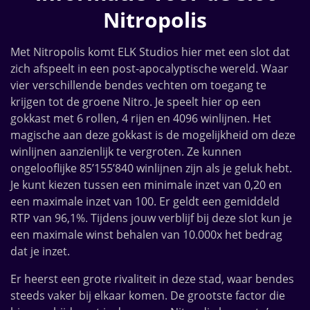
Nitropolis
Met Nitropolis komt ELK Studios hier met een slot dat
zich afspeelt in een post-apocalyptische wereld. Waar
vier verschillende bendes vechten om toegang te
krijgen tot de groene Nitro. Je speelt hier op een
gokkast met 6 rollen, 4 rijen en 4096 winlijnen. Het
magische aan deze gokkast is de mogelijkheid om deze
winlijnen aanzienlijk te vergroten. Ze kunnen
ongelooflijke 85’155’840 winlijnen zijn als je geluk hebt.
Je kunt kiezen tussen een minimale inzet van 0,20 en
een maximale inzet van 100. Er geldt een gemiddeld
RTP van 96,1%. Tijdens jouw verblijf bij deze slot kun je
een maximale winst behalen van 10.000x het bedrag
dat je inzet.
Er heerst een grote rivaliteit in deze stad, waar bendes
steeds vaker bij elkaar komen. De grootste factor die