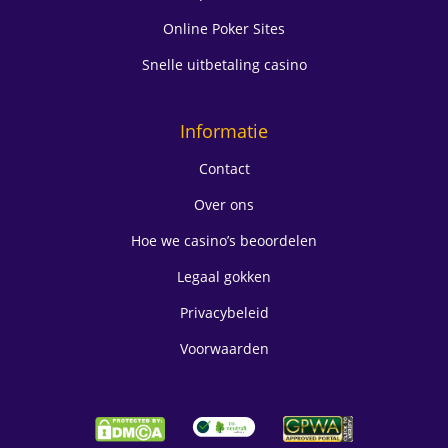
Online Poker Sites
Snelle uitbetaling casino
Informatie
Contact
Over ons
Hoe we casino’s beoordelen
Legaal gokken
Privacybeleid
Voorwaarden