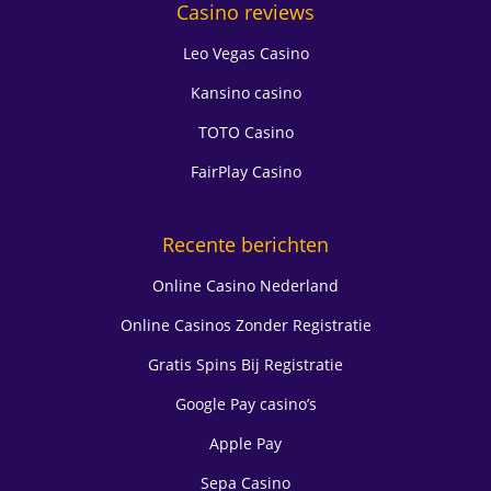
Casino reviews
Leo Vegas Casino
Kansino casino
TOTO Casino
FairPlay Casino
Recente berichten
Online Casino Nederland
Online Casinos Zonder Registratie
Gratis Spins Bij Registratie
Google Pay casino’s
Apple Pay
Sepa Casino