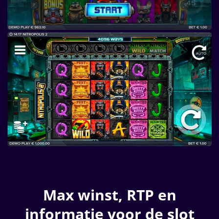
Max winst, RTP en
informatie voor de slot