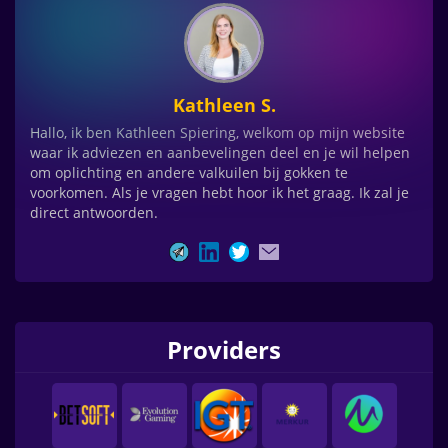
Kathleen
S.
Hallo, ik ben Kathleen Spiering, welkom op mijn website
waar ik adviezen en aanbevelingen deel en je wil helpen
om oplichting en andere valkuilen bij gokken te
voorkomen. Als je vragen hebt hoor ik het graag. Ik zal je
direct antwoorden.
Providers