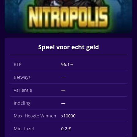
Speel voor echt geld
RTP
96.1%
Betways
—
Variantie
—
Indeling
—
Max. Hoogte Winnen
x10000
Min. Inzet
0.2 €