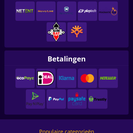
Betalingen
Populaire categorieën