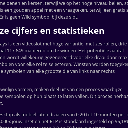
meloenen en kersen, terwijl we op het hoge niveau bellen, s
s een gouden appel met een vraagteken, terwijl een gratis 
Er is geen Wild symbool bij deze slot.
e cijfers en statistieken
s is een videoslot met hoge variantie, met zes rollen, drie 
aal 117.649 manieren om te winnen. Het potentiële aantal
n wordt willekeurig gegenereerd voor elke draai door max
mbolen voor elke rol te selecteren. Winsten worden toegek
symbolen van elke grootte die van links naar rechts
winlijn vormen, maken deel uit van een proces waarbij ze
 symbolen op hun plaats te laten vallen. Dit proces herhaal
t.
esktop als mobiel laten draaien van 0,20 tot 10 munten per 
.000x jouw inzet en het RTP is standaard ingesteld op 96,18%