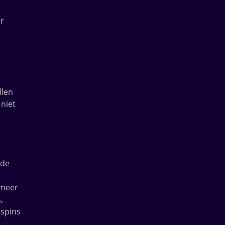
or
llen
niet
 de
 meer
,
 spins