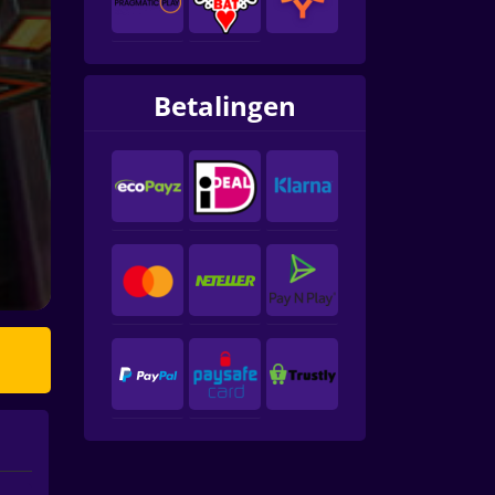
Betalingen