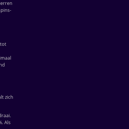
terren
spins-
tot
imaal
end
t zich
draai.
. Als