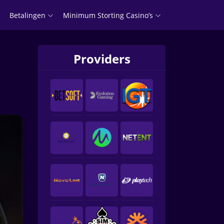
Betalingen
Minimum Storting Casino’s
Providers