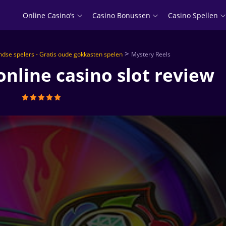
Online Casino’s
Casino Bonussen
Casino Spellen
>
dse spelers - Gratis oude gokkasten spelen
Mystery Reels
online casino slot review