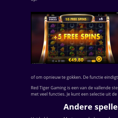
of om opnieuw te gokken. De functie eindigt
Red Tiger Gaming is een van de vallende st
met veel functies. Je kunt een selectie uit d
Andere spell