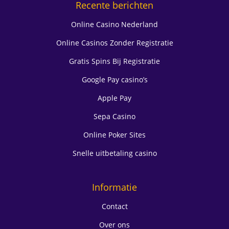
Recente berichten
Online Casino Nederland
Online Casinos Zonder Registratie
Gratis Spins Bij Registratie
Google Pay casino’s
Apple Pay
Sepa Casino
Online Poker Sites
Snelle uitbetaling casino
Informatie
Contact
Over ons