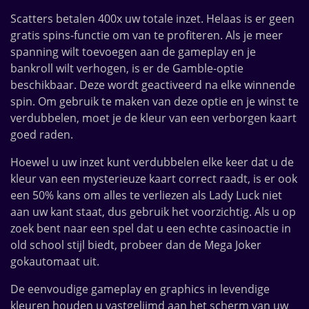
Scatters betalen 400x uw totale inzet. Helaas is er geen
gratis spins-functie om van te profiteren. Als je meer
spanning wilt toevoegen aan de gameplay en je
bankroll wilt verhogen, is er de Gamble-optie
beschikbaar. Deze wordt geactiveerd na elke winnende
spin. Om gebruik te maken van deze optie en je winst te
verdubbelen, moet je de kleur van een verborgen kaart
goed raden.
Hoewel u uw inzet kunt verdubbelen elke keer dat u de
kleur van een mysterieuze kaart correct raadt, is er ook
een 50% kans om alles te verliezen als Lady Luck niet
aan uw kant staat, dus gebruik het voorzichtig. Als u op
zoek bent naar een spel dat u een echte casinoactie in
old school stijl biedt, probeer dan de Mega Joker
gokautomaat uit.
De eenvoudige gameplay en graphics in levendige
kleuren houden u vastgelijmd aan het scherm van uw