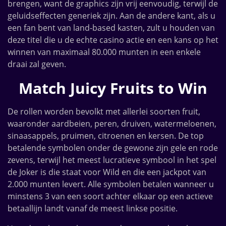
brengen, want de graphics zijn vrij eenvoudig, terwijl de
geluidseffecten generiek zijn. Aan de andere kant, als u
een fan bent van land-based kasten, zult u houden van
deze titel die u de echte casino actie en een kans op het
winnen van maximaal 80.000 munten in een enkele
draai zal geven.
Match Juicy Fruits to Win
De rollen worden bevolkt met allerlei soorten fruit,
waaronder aardbeien, peren, druiven, watermeloenen,
sinaasappels, pruimen, citroenen en kersen. De top
betalende symbolen onder de gewone zijn gele en rode
zevens, terwijl het meest lucratieve symbool in het spel
de Joker is die staat voor Wild en die een jackpot van
2.000 munten levert. Alle symbolen betalen wanneer u
minstens 3 van een soort achter elkaar op een actieve
betaallijn landt vanaf de meest linkse positie.