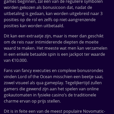
games beginnen, zal één van de reguliere symbolen
worden gekozen als bonusicoon dat, nadat de
uitbetaling is gedaan, kan worden uitgebreid naar 3
posities op de rol en zelfs op niet-aangrenzende
posities kan worden uitbetaald.
Dit kan een extraatje zijn, maar is meer dan geschikt
om de reis naar intimiderende diepten de moeite
waard te maken. Het meeste wat men kan verzamelen
in een enkele betaalde spin is een jackpot ter waarde
van €10.000.
Fans van fancy executies en complexe bonusrondes
vinden Lord of the Ocean misschien een beetje saai,
zowel visueel als qua gameplay. Tegelijkertijd zullen
gamers die gewend zijn aan het spelen van online
gokautomaten in fysieke casino’s de traditionele
charme ervan op prijs stellen.
Dit is in feite een van de meest populaire Novomatic-