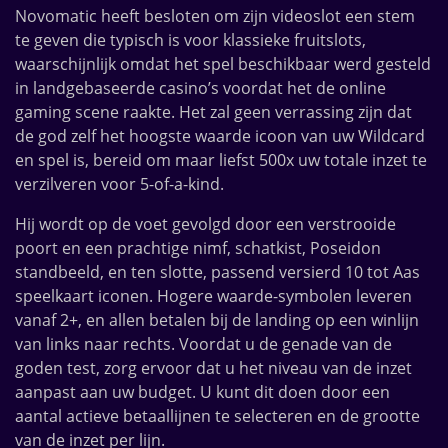
Novomatic heeft besloten om zijn videoslot een stem
te geven die typisch is voor klassieke fruitslots,
waarschijnlijk omdat het spel beschikbaar werd gesteld
in landgebaseerde casino’s voordat het de online
gaming scene raakte. Het zal geen verrassing zijn dat
de god zelf het hoogste waarde icoon van uw Wildcard
en spel is, bereid om maar liefst 500x uw totale inzet te
verzilveren voor 5-of-a-kind.
Hij wordt op de voet gevolgd door een verstrooide
poort en een prachtige nimf, schatkist, Poseidon
standbeeld, en ten slotte, passend versierd 10 tot Aas
speelkaart iconen. Hogere waarde-symbolen leveren
vanaf 2+, en allen betalen bij de landing op een winlijn
van links naar rechts. Voordat u de genade van de
goden test, zorg ervoor dat u het niveau van de inzet
aanpast aan uw budget. U kunt dit doen door een
aantal actieve betaallijnen te selecteren en de grootte
van de inzet per lijn.