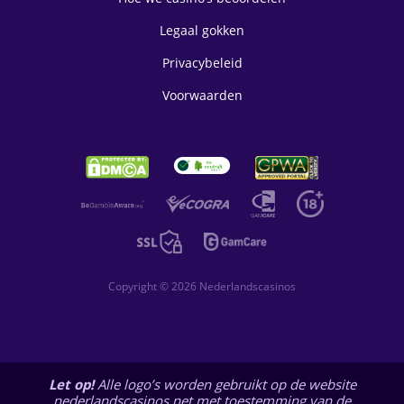
Legaal gokken
Privacybeleid
Voorwaarden
Copyright © 2026 Nederlandscasinos
Let op!
Alle logo’s worden gebruikt op de website
nederlandscasinos.net met toestemming van de