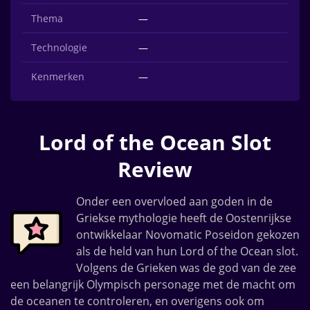
Thema
—
Technologie
—
Kenmerken
—
Lord of the Ocean Slot
Review
Onder een overvloed aan goden in de
Griekse mythologie heeft de Oostenrijkse
ontwikkelaar Novomatic Poseidon gekozen
als de held van hun Lord of the Ocean slot.
Volgens de Grieken was de god van de zee
een belangrijk Olympisch personage met de macht om
de oceanen te controleren, en overigens ook om