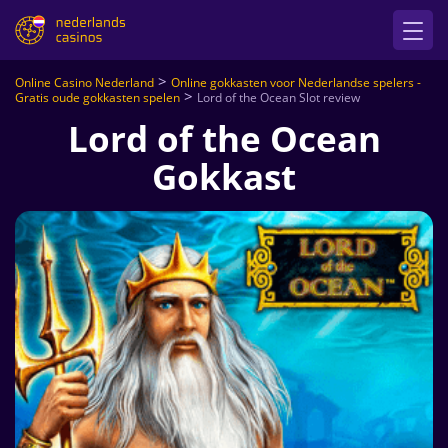
>
Online Casino Nederland
Online gokkasten voor Nederlandse spelers -
>
Gratis oude gokkasten spelen
Lord of the Ocean Slot review
Lord of the Ocean
Gokkast