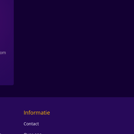
 om
Informatie
Contact