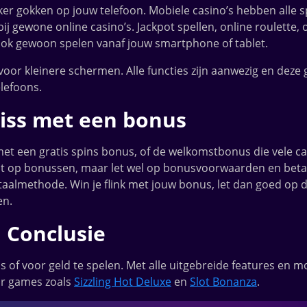
aker gokken op jouw telefoon. Mobiele casino’s hebben alle s
ij gewone online casino’s. Jackpot spellen, online roulette, 
ook gewoon spelen vanaf jouw smartphone of tablet.
voor kleinere schermen. Alle functies zijn aanwezig en deze
elefoons.
Kiss met een bonus
et een gratis spins bonus, of de welkomstbonus die vele ca
ht op bonussen, maar let wel op bonusvoorwaarden en betaa
taalmethode. Win je flink met jouw bonus, let dan goed op 
en.
Conclusie
is of voor geld te spelen. Met alle uitgebreide features en m
oor games zoals
Sizzling Hot Deluxe
en
Slot Bonanza
.