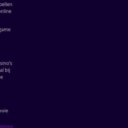
pellen
online
 game
sino’s
l bij
de
ooie