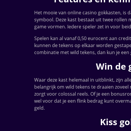
Het mooie van online casino gokkasten, is dat
symbool. Deze kast bestaat uit twee rollen 
game vormen. Iedere speler zet in voor beid
Spelen kan al vanaf 0,50 eurocent aan cred
kunnen de tekens op elkaar worden gestapeld.
combinatie met wild tekens, dan kun je een 
Win de g
Waar deze kast helemaal in uitblinkt, zijn all
belangrijk om wild tekens te draaien zoveel m
zorgt voor colossal reels. Of je een bonusrond
wel voor dat je een flink bedrag kunt over
geld.
Kiss g