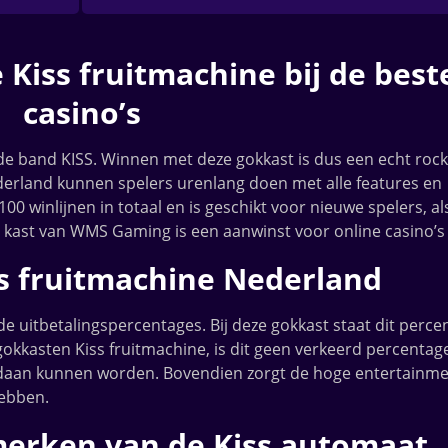
 Kiss fruitmachine bij de best
casino’s
e band KISS. Winnen met deze gokkast is dus een echt rock
ederland kunnen spelers urenlang doen met alle features en
00 winlijnen in totaal en is geschikt voor nieuwe spelers, al
kast van WMS Gaming is een aanwinst voor online casino’s
ss fruitmachine Nederland
e uitbetalingspercentages. Bij deze gokkast staat dit perce
okkasten Kiss fruitmachine, is dit geen verkeerd percentag
edaan kunnen worden. Bovendien zorgt de hoge entertainm
hebben.
erken van de Kiss automaat