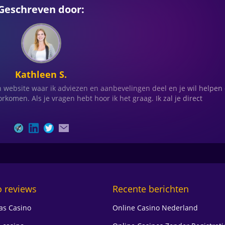
Geschreven door:
Kathleen
S.
jn website waar ik adviezen en aanbevelingen deel en je wil helpen
rkomen. Als je vragen hebt hoor ik het graag. Ik zal je direct
o reviews
Recente berichten
as Casino
Online Casino Nederland