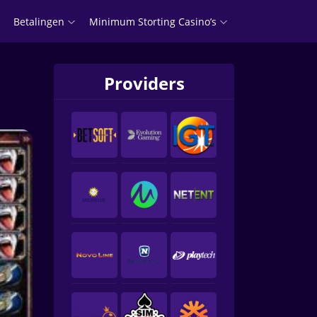
Betalingen
Minimum Storting Casino’s
Providers