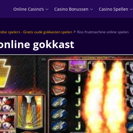
Online Casino’s
Casino Bonussen
Casino Spellen
>
dse spelers - Gratis oude gokkasten spelen
Kiss fruitmachine online spelen
 online gokkast