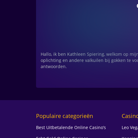
Hallo, ik ben Kathleen Spiering, welkom op mi
oplichting en andere valkuilen bij gokken te voo
antwoorden.
Populaire categorieën
Casin
Best Uitbetalende Online Casino’s
Leo Veg