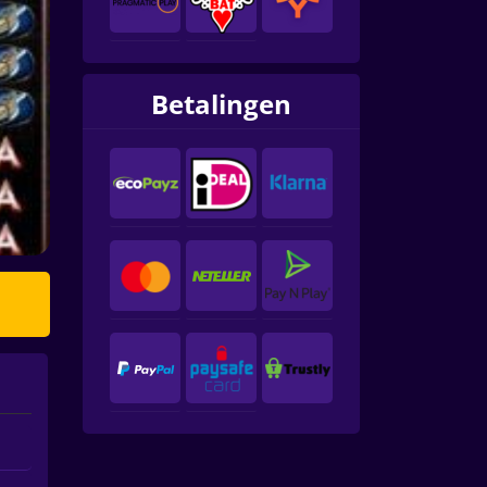
Betalingen