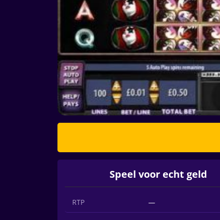
Speel voor echt geld
RTP
—