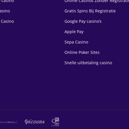
 casino
Online Casinos Zonder Registrati
asino
Gratis Spins Bij Registratie
y Casino
Google Pay casino’s
Apple Pay
Sepa Casino
Online Poker Sites
Snelle uitbetaling casino