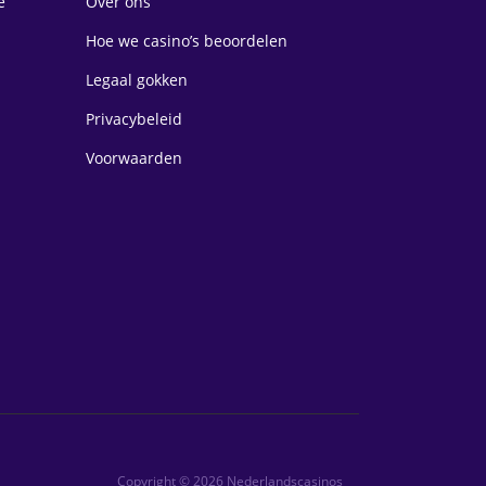
e
Over ons
Hoe we casino’s beoordelen
Legaal gokken
Privacybeleid
Voorwaarden
Copyright © 2026 Nederlandscasinos