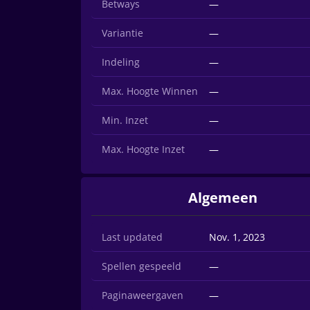
Betways
—
Variantie
—
Indeling
—
Max. Hoogte Winnen
—
Min. Inzet
—
Max. Hoogte Inzet
—
Algemeen
Last updated
Nov. 1, 2023
Spellen gespeeld
—
Paginaweergaven
—