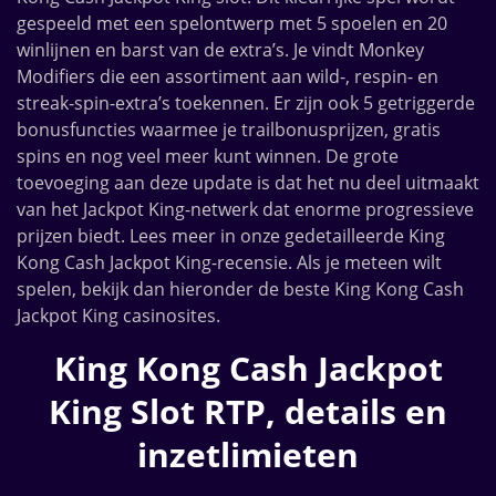
gespeeld met een spelontwerp met 5 spoelen en 20
winlijnen en barst van de extra’s. Je vindt Monkey
Modifiers die een assortiment aan wild-, respin- en
streak-spin-extra’s toekennen. Er zijn ook 5 getriggerde
bonusfuncties waarmee je trailbonusprijzen, gratis
spins en nog veel meer kunt winnen. De grote
toevoeging aan deze update is dat het nu deel uitmaakt
van het Jackpot King-netwerk dat enorme progressieve
prijzen biedt. Lees meer in onze gedetailleerde King
Kong Cash Jackpot King-recensie. Als je meteen wilt
spelen, bekijk dan hieronder de beste King Kong Cash
Jackpot King casinosites.
King Kong Cash Jackpot
King Slot RTP, details en
inzetlimieten