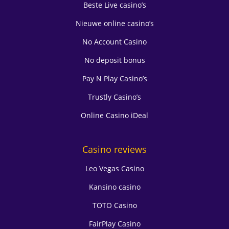
Beste Live casino’s
Nieuwe online casino’s
No Account Casino
No deposit bonus
Pay N Play Casino’s
Trustly Casino’s
Online Casino iDeal
Casino reviews
Leo Vegas Casino
Kansino casino
TOTO Casino
FairPlay Casino