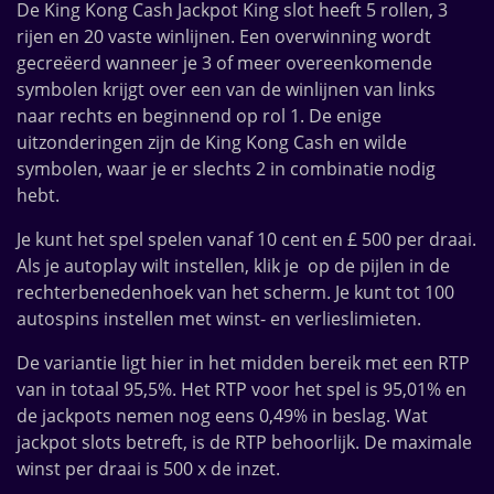
De King Kong Cash Jackpot King slot heeft 5 rollen, 3
rijen en 20 vaste winlijnen. Een overwinning wordt
gecreëerd wanneer je 3 of meer overeenkomende
symbolen krijgt over een van de winlijnen van links
naar rechts en beginnend op rol 1. De enige
uitzonderingen zijn de King Kong Cash en wilde
symbolen, waar je er slechts 2 in combinatie nodig
hebt.
Je kunt het spel spelen vanaf 10 cent en £ 500 per draai.
Als je autoplay wilt instellen, klik je op de pijlen in de
rechterbenedenhoek van het scherm. Je kunt tot 100
autospins instellen met winst- en verlieslimieten.
De variantie ligt hier in het midden bereik met een RTP
van in totaal 95,5%. Het RTP voor het spel is 95,01% en
de jackpots nemen nog eens 0,49% in beslag. Wat
jackpot slots betreft, is de RTP behoorlijk. De maximale
winst per draai is 500 x de inzet.