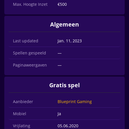
Max. Hoogte Inzet
€500
Algemeen
Last updated
Jan. 11, 2023
Spellen gespeeld
—
Paginaweergaven
—
Gratis spel
Aanbieder
Blueprint Gaming
Mobiel
Ja
Vrijlating
05.06.2020