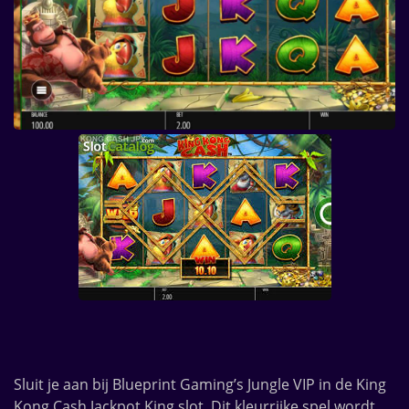
Sluit je aan bij Blueprint Gaming’s Jungle VIP in de King
Kong Cash Jackpot King slot. Dit kleurrijke spel wordt