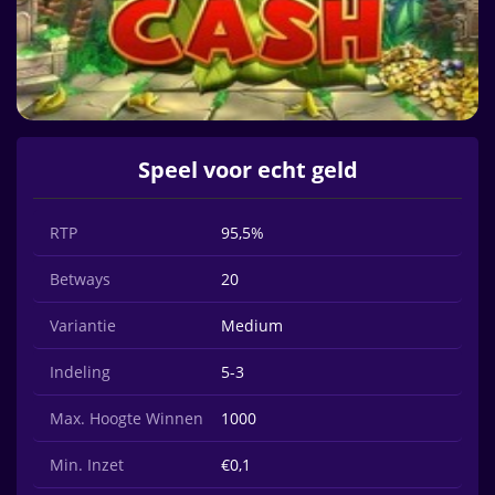
Speel voor echt geld
RTP
95,5%
Betways
20
Variantie
Medium
Indeling
5-3
Max. Hoogte Winnen
1000
Min. Inzet
€0,1