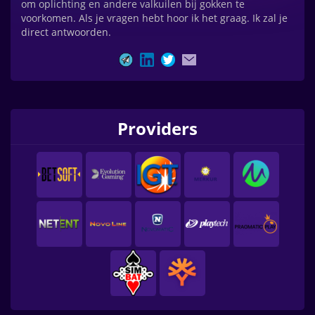
om oplichting en andere valkuilen bij gokken te
voorkomen. Als je vragen hebt hoor ik het graag. Ik zal je
direct antwoorden.
Providers