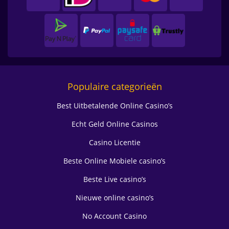
Populaire categorieën
Best Uitbetalende Online Casino’s
Echt Geld Online Casinos
Casino Licentie
Beste Online Mobiele casino’s
Beste Live casino’s
Nieuwe online casino’s
No Account Casino