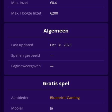
Min. Inzet
€0,4
Max. Hoogte Inzet
€200
Algemeen
Last updated
Oct. 31, 2023
Spellen gespeeld
—
Paginaweergaven
—
Gratis spel
Aanbieder
Blueprint Gaming
Mobiel
Ja