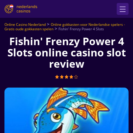
>
Online Casino Nederland
Online gokkasten voor Nederlandse spelers -
>
Gratis oude gokkasten spelen
Fishin' Frenzy Power 4 Slots
Fishin' Frenzy Power 4
Slots online casino slot
review