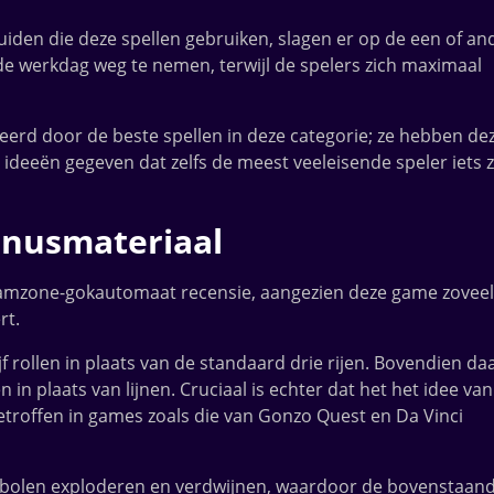
iden die deze spellen gebruiken, slagen er op de een of an
e werkdag weg te nemen, terwijl de spelers zich maximaal
ireerd door de beste spellen in deze categorie; ze hebben de
ideeën gegeven dat zelfs de meest veeleisende speler iets z
nusmateriaal
reamzone-gokautomaat recensie, aangezien deze game zoveel
rt.
ijf rollen in plaats van de standaard drie rijen. Bovendien da
n in plaats van lijnen. Cruciaal is echter dat het het idee van
troffen in games zoals die van Gonzo Quest en Da Vinci
mbolen exploderen en verdwijnen, waardoor de bovenstaan