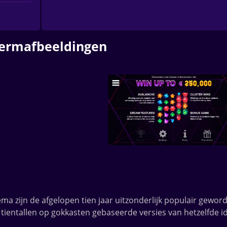
ermafbeeldingen
 zijn de afgelopen tien jaar uitzonderlijk populair gewor
ientallen op gokkasten gebaseerde versies van hetzelfde i