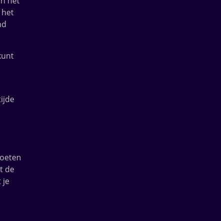
en het
 het
nd
kunt
ijde
moeten
t de
 je