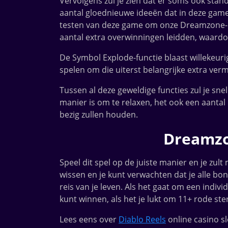
Vervolgens zul je zien dat er soms ook sta
aantal gloednieuwe ideeën dat in deze game i
testen van deze game om onze Dreamzone-re
aantal extra overwinningen leidden, waard
De Symbol Explode-functie blaast willekeuri
spelen om die uiterst belangrijke extra ver
Tussen al deze geweldige functies zul je sn
manier is om te relaxen, het ook een aantal
bezig zullen houden.
Dreamzo
Speel dit spel op de juiste manier en je zult
wissen en je kunt verwachten dat je alle bo
reis van je leven. Als het gaat om een ​​indi
kunt winnen, als het je lukt om 11+ rode ste
Lees eens over
Diablo Reels
online casino sl