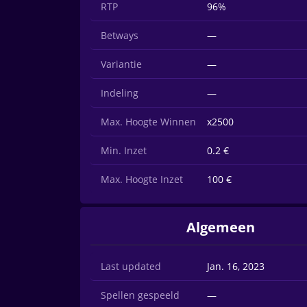
RTP
96%
Betways
—
Variantie
—
Indeling
—
Max. Hoogte Winnen
x2500
Min. Inzet
0.2 €
Max. Hoogte Inzet
100 €
Algemeen
Last updated
Jan. 16, 2023
Spellen gespeeld
—