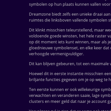
symbolen op hun plaats kunnen vallen voor
Dreamzone biedt zelfs een unieke draai aan d
ruimtes die linksboven vallende symbolen 
Dit klinkt misschien teleurstellend, maar wee
voldoende goede winsten, het hele raster van
op dit moment iets kunt winnen, maar als je
gloednieuwe symbolenset, en elke keer dat 
verhoogde vermenigvuldiger.
Dit kan blijven gebeuren, tot een maximale
Hoewel dit in eerste instantie misschien een 
briljante functies gegeven om je op weg te 
Ten eerste kunnen er ook willekeurige symb
verwachten en veranderen saaie, lage symbo
clusters en meer geld dat naar je account g