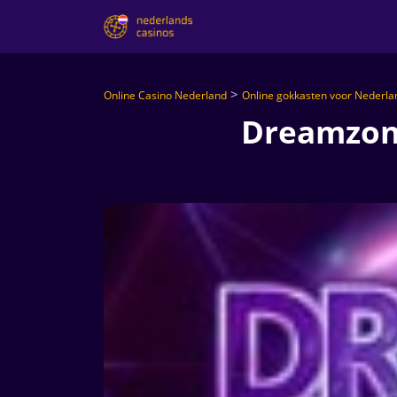
>
Online Casino Nederland
Online gokkasten voor Nederlan
Dreamzone