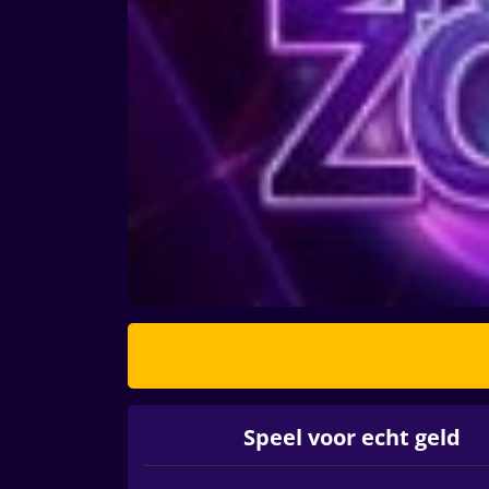
Speel voor echt geld