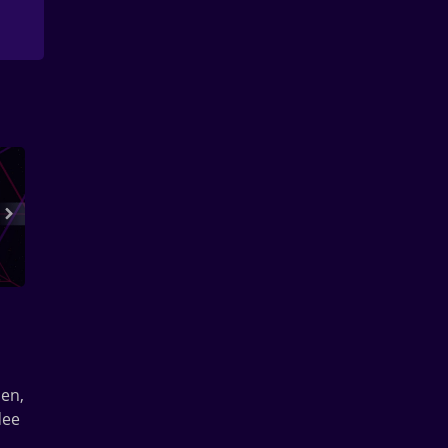
den,
dee