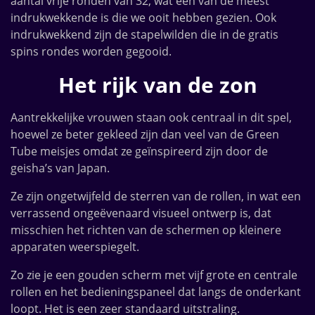
aantal vrije ronden van 32, wat een van de meest
indrukwekkende is die we ooit hebben gezien. Ook
indrukwekkend zijn de stapelwilden die in de gratis
spins rondes worden gegooid.
Het rijk van de zon
Aantrekkelijke vrouwen staan ook centraal in dit spel,
hoewel ze beter gekleed zijn dan veel van de Green
Tube meisjes omdat ze geïnspireerd zijn door de
geisha’s van Japan.
Ze zijn ongetwijfeld de sterren van de rollen, in wat een
verrassend ongeëvenaard visueel ontwerp is, dat
misschien het richten van de schermen op kleinere
apparaten weerspiegelt.
Zo zie je een gouden scherm met vijf grote en centrale
rollen en het bedieningspaneel dat langs de onderkant
loopt. Het is een zeer standaard uitstraling.