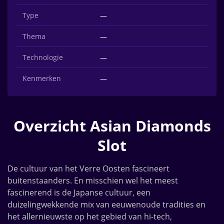
Type
—
Thema
—
Technologie
—
Kenmerken
—
Overzicht Asian Diamonds
Slot
De cultuur van het Verre Oosten fascineert
buitenstaanders. En misschien wel het meest
fascinerend is de Japanse cultuur, een
duizelingwekkende mix van eeuwenoude tradities en
het allernieuwste op het gebied van hi-tech,