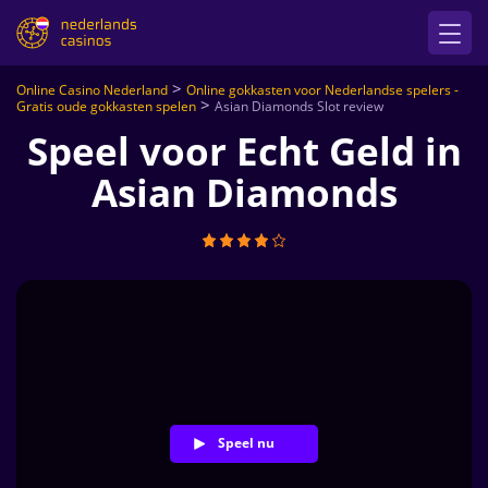
>
Online Casino Nederland
Online gokkasten voor Nederlandse spelers -
>
Gratis oude gokkasten spelen
Asian Diamonds Slot review
Speel voor Echt Geld in
Asian Diamonds
Speel nu