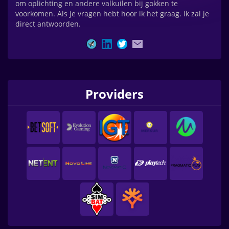
om oplichting en andere valkuilen bij gokken te
voorkomen. Als je vragen hebt hoor ik het graag. Ik zal je
direct antwoorden.
Providers