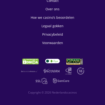
Contact
Over ons
Hoe we casino’s beoordelen
Legaal gokken
Privacybeleid
Voorwaarden
Copyright © 2026 Nederlandscasinos