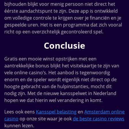
bijhouden blijkt voor menig persoon niet direct het
éérste aandachtspunt te zijn. Deze app is ontwikkeld
om volledige controle te krijgen over je financiën en je
gespeelde uren. Het is een programma dat zich vooral
richt op een overzichtelijk gecontroleerd spel.
Conclusie
Gratis een mooie winst opstrijken met een
aantrekkelijke bonus blijkt het visitekaartje te zijn van
vele online casino’s. Het aanbod is tegenwoordig
enorm en de speler wordt eigenlijk niet direct op de
hoogte gebracht van de hulpinstanties, mocht dit
nodig zijn. Met de nieuwe kansspelwet in Nederland
hopen we dat hierin wel verandering in komt.
Lees ook eens
Kansspel belasting
en
Amsterdam online
casino
op onze site waar je ook
de beste casino reviews
kunnen lezen.