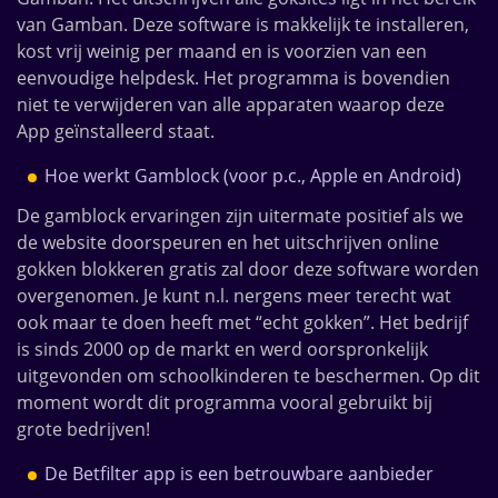
van Gamban. Deze software is makkelijk te installeren,
kost vrij weinig per maand en is voorzien van een
eenvoudige helpdesk. Het programma is bovendien
niet te verwijderen van alle apparaten waarop deze
App geïnstalleerd staat.
Hoe werkt Gamblock (voor p.c., Apple en Android)
De gamblock ervaringen zijn uitermate positief als we
de website doorspeuren en het uitschrijven online
gokken blokkeren gratis zal door deze software worden
overgenomen. Je kunt n.l. nergens meer terecht wat
ook maar te doen heeft met “echt gokken”. Het bedrijf
is sinds 2000 op de markt en werd oorspronkelijk
uitgevonden om schoolkinderen te beschermen. Op dit
moment wordt dit programma vooral gebruikt bij
grote bedrijven!
De Betfilter app is een betrouwbare aanbieder