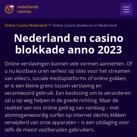
>
Online Casino Nederland
Online Casino blokkeren in Nederland
Nederland en casino
blokkade anno 2023
Online verslavingen kunnen vele vormen aannemen. Of
u nu kostbare uren verliest op sites voor het streamen
van video’s, sociale mediaplatforms of online gokken,
er is een kleine grens tussen verslaving en
verantwoord gebruik. Een beslissing om te veranderen
zal u op weg helpen in de goede richting. Maar de
realiteit van ons online gedrag van vandaag – met
alomtegenwoordig surfen op internet slechts klikken
verwijderd van onze apparaten – is een uitdaging voor
zelfs de meest vastberaden gebruikers.