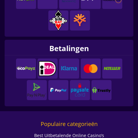
Betalingen
Populaire categorieën
Best Uitbetalende Online Casino’s